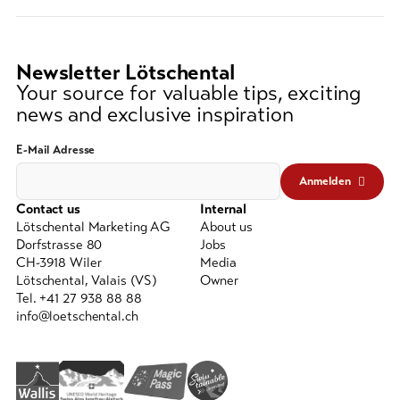
(at
lest
3
Newsletter Lötschental
signs)
Your source for valuable tips, exciting
news and exclusive inspiration
E-Mail Adresse
Anmelden
Contact us
Internal
Lötschental Marketing AG
About us
Dorfstrasse 80
Jobs
CH-3918 Wiler
Media
Lötschental, Valais (VS)
Owner
Tel. +41 27 938 88 88
info@loetschental.ch