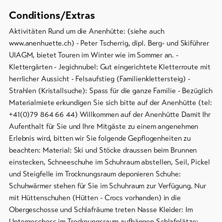
Conditions/Extras
Aktivitäten Rund um die Anenhütte: (siehe auch
www.anenhuette.ch) - Peter Tscherrig, dipl. Berg- und Skiführer
UIAGM, bietet Touren im Winter wie im Sommer an. -
Klettergärten - Jegichnubel: Gut eingerichtete Kletterroute mit
herrlicher Aussicht - Felsaufstieg (Familienklettersteig) -
Strahlen (Kristallsuche): Spass für die ganze Familie - Bezüglich
Materialmiete erkundigen Sie sich bitte auf der Anenhütte (tel:
+41(0)79 864 66 44) Willkommen auf der Anenhütte Damit Ihr
Aufenthalt für Sie und Ihre Mitgäste zu einem angenehmen
Erlebnis wird, bitten wir Sie folgende Gepflogenheiten zu
beachten: Material: Ski und Stöcke draussen beim Brunnen
einstecken, Schneeschuhe im Schuhraum abstellen, Seil, Pickel
und Steigfelle im Trocknungsraum deponieren Schuhe:
Schuhwärmer stehen für Sie im Schuhraum zur Verfügung. Nur
mit Hüttenschuhen (Hütten - Crocs vorhanden) in die
Obergeschosse und Schlafräume treten Nasse Kleider: Im
Untergeschoss im Trocknungsraum aufhängen Schlafplätze: