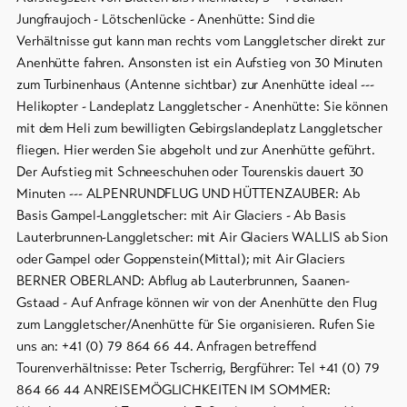
Jungfraujoch - Lötschenlücke - Anenhütte: Sind die
Verhältnisse gut kann man rechts vom Langgletscher direkt zur
Anenhütte fahren. Ansonsten ist ein Aufstieg von 30 Minuten
zum Turbinenhaus (Antenne sichtbar) zur Anenhütte ideal ---
Helikopter - Landeplatz Langgletscher - Anenhütte: Sie können
mit dem Heli zum bewilligten Gebirgslandeplatz Langgletscher
fliegen. Hier werden Sie abgeholt und zur Anenhütte geführt.
Der Aufstieg mit Schneeschuhen oder Tourenskis dauert 30
Minuten --- ALPENRUNDFLUG UND HÜTTENZAUBER: Ab
Basis Gampel-Langgletscher: mit Air Glaciers - Ab Basis
Lauterbrunnen-Langgletscher: mit Air Glaciers WALLIS ab Sion
oder Gampel oder Goppenstein(Mittal); mit Air Glaciers
BERNER OBERLAND: Abflug ab Lauterbrunnen, Saanen-
Gstaad - Auf Anfrage können wir von der Anenhütte den Flug
zum Langgletscher/Anenhütte für Sie organisieren. Rufen Sie
uns an: +41 (0) 79 864 66 44. Anfragen betreffend
Tourenverhältnisse: Peter Tscherrig, Bergführer: Tel +41 (0) 79
864 66 44 ANREISEMÖGLICHKEITEN IM SOMMER: