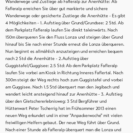
Wanderwege und Zustiege ab Fafleralp zur Anenhütte: Ab
Fafleralp erreichen Sie über gut markierte und sichere
Wanderwege oder gesicherte Zustiege die Anenhütte - Es gibt
4 Möglichkeiten - 1. Aufstieg über Grund/Grundsee: 2 Std. Ab
dem Parkplatz Fafleralp laufen Sie direkt taleinwärts. Nach
150m überqueren Sie den Fluss Lonza und steigen über Grund
hinauf bis Sie nach einer Stunde erneut die Lonza überqueren.
Nun beginnt es allmählich anzusteigen und erreichen bequem
nach 2 Std die Anenhütte - 2.Aufstieg über
Guggistafel/Guggisee: 2.5 Std: Ab dem Parkplatz Fafleralp
laufen Sie vorbei am Kiosk in Richtung Inneres Faflertal. Nach
300m steigt der Weg rechts hoch zum Guggistafel und vorbei
am Guggisee. Nach 1.5 Std überquert man den Jegibach und
wandert leicht ansteigend hinauf zur Anenhütte - 3. Aufstieg
über den Gletschererlebnisweg: 3 Std Bergführer und
Hüttenwart Peter Tscherrig hat im Frühsommer 2013 einen
neuen Weg erkundet und in einer "Anpackerwoche" mit vielen
freiwilligen Helfern gebaut. Der neue Weg führt über Grund.
Nach einer Stunde ab Fafleralp überquert man die Lonza und