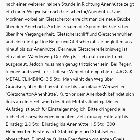
nach einer weiteren halben Stunde in Richtung Anenhütte zeigt
ein blauer Wegweiser nach Gletschertor/Anenhütte. Über
Moränen vorbei am Gletschertor erreicht man die neue Brücke
über den Anenbach. Ab hier zeugen die Spuren der Gletscher
über ihre Vergangenheit. Gletscherschliff und Gletschermühlen
und eine einzigartige Berg- und Gletscherkulisse begleiten uns
hinauf bis zur Anenhütte. Der neue Gletschererlebnisweg ist
ein alpiner Wanderweg. Der Weg ist sehr gut markiert und
ausgebaut. Jedoch muss man genug trittsicher sein. Bei Regen,
Schnee und Gewitter ist dieser Weg nicht empfohlen - 4.ROCK
METAL CLIMBING: 3.5 Std. Man wählt den Weg über
Grundsee, über die Lonzabrücke bis zum blauen Wegweiser
"Gletschertor-Anenhütte". Kurz vor dem Anenbach befindet sich
links an einer Felswand des Rock Metal Climbing. Dieser
Aufstieg ist auch für Einsteiger möglich. Bitte dringend alle
Sicherheitsanweisungen beachten. Zeitplanung: Fafleralp bis
Einstieg: 2.0 Std, Einstieg bis Anenhütte: 1.5 Std, 300
Höhenmeter. Bestens mit Stahlbügeln und Stahlseilen
abgesichert. Einmalige Kulisse über festen grauroten Gneis