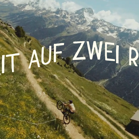
dern /
uhlaufen
W
Z
E
F
nowboard
I
U
A
T
I
E