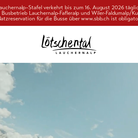
auchernalp–Stafel verkehrt bis zum 16. August 2026 tägli
r Busbetrieb Lauchernalp-Fafleralp und Wiler-Faldumalp/
latzreservation für die Busse über www.sbb.ch ist obligato
Suchwort
nd
ebnis
gebote