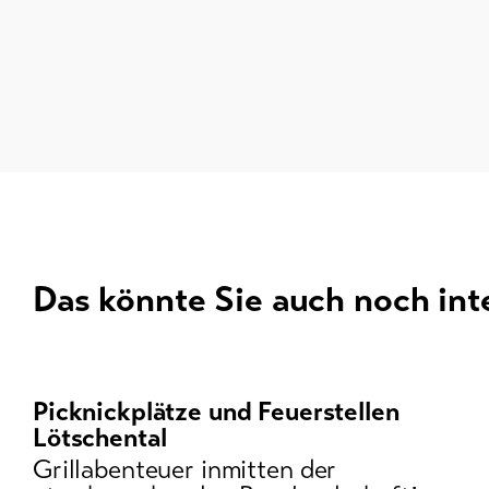
Das könnte Sie auch noch int
Es
folgt
ein
Picknickplätze und Feuerstellen
Karussell-
Lötschental
Element
Grillabenteuer inmitten der
mit