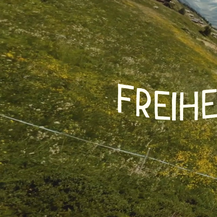
Winterwan
Info &
Schneesch
Service
Langlauf
Ski und S
Aktuelles
F
R
E
H
I
Schlitteln
Webcams
Wetter
DE
EN
FR