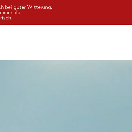
ch bei guter Witterung.
Kummenalp
risch.