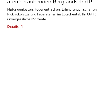
atemberaubenden Berglandschaft!
mehreren
Einträgen.
Natur geniessen, Feuer entfachen, Erinnerungen schaffen –
Picknickplätze und Feuerstellen im Lötschental: Ihr Ort für
Zum
unvergessliche Momente.
Navigieren
Pfeil-
Details
Tasten
verwenden.