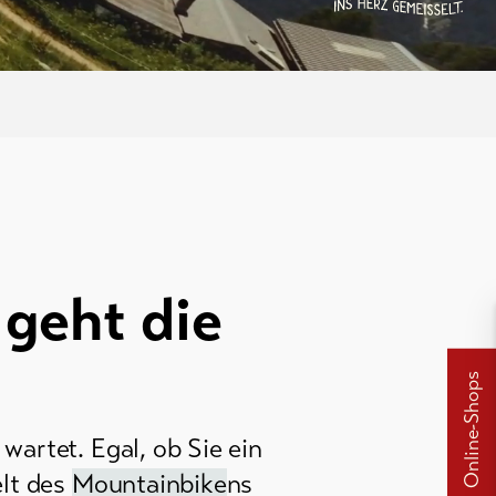
 geht die
Online-Shops
wartet. Egal, ob Sie ein
elt des
Mountainbike
ns