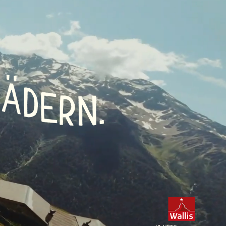
R
Ä
D
E
.
R
N