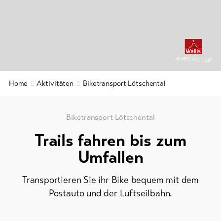
Gruppenangebote
&
Service
Winterwandern
/
Schneeschuhlaufen
Aktuelles
Langlauf
Webcams
Ski
Home
Aktivitäten
Biketransport Lötschental
Wetter
und
Snowboard
Biketransport Lötschental
Schlitteln
Trails fahren bis zum
DE
EN
FR
Umfallen
line-Shops
Transportieren Sie ihr Bike bequem mit dem
Postauto und der Luftseilbahn.
Zur
Übersicht