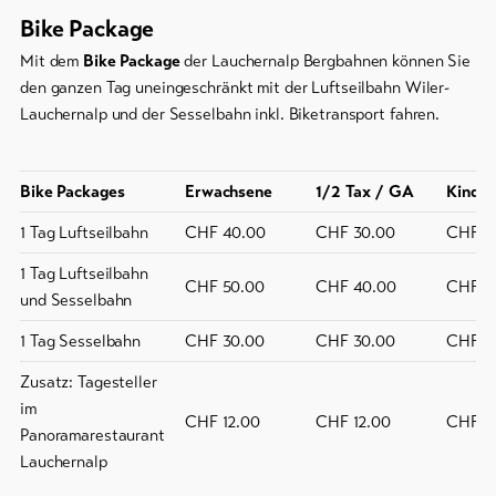
Bike Package
Skipässe
Mit dem
Bike Package
der Lauchernalp Bergbahnen können Sie
Bike-
den ganzen Tag uneingeschränkt mit der Luftseilbahn Wiler-
Tickets
Lauchernalp und der Sesselbahn inkl. Biketransport fahren.
Gutscheine
Bike Packages
Erwachsene
1/2 Tax / GA
Kinder
Souvenirs
1 Tag Luftseilbahn
CHF 40.00
CHF 30.00
CHF 2
1 Tag Luftseilbahn
CHF 50.00
CHF 40.00
CHF 2
und Sesselbahn
1 Tag Sesselbahn
CHF 30.00
CHF 30.00
CHF 1
Zusatz: Tagesteller
im
CHF 12.00
CHF 12.00
CHF 1
Panoramarestaurant
Lauchernalp