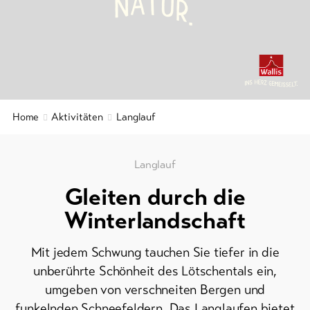
A
T
N
U
Gruppenangebote
R
.
&
Service
Winterwandern
/
Schneeschuhlaufen
Aktuelles
Langlauf
Webcams
Ski
Home
Aktivitäten
Langlauf
Wetter
und
Snowboard
Langlauf
Schlitteln
Gleiten durch die
DE
EN
FR
Winterlandschaft
line-Shops
Mit jedem Schwung tauchen Sie tiefer in die
unberührte Schönheit des Lötschentals ein,
Zur
Übersicht
umgeben von verschneiten Bergen und
funkelnden Schneefeldern. Das Langlaufen bietet