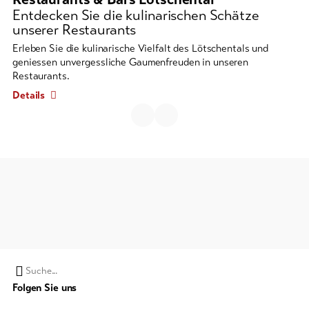
ein
Entdecken Sie die kulinarischen Schätze
unserer Restaurants
Karussell-
Element
Erleben Sie die kulinarische Vielfalt des Lötschentals und
mit
geniessen unvergessliche Gaumenfreuden in unseren
Restaurants.
mehreren
Einträgen.
Details
Zum
Navigieren
Pfeil-
Tasten
verwenden.
Suchwort
Folgen Sie uns