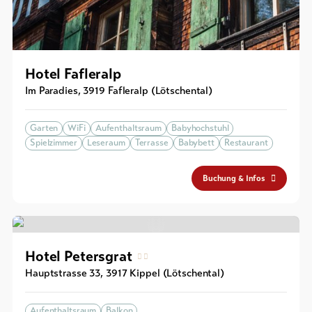
Hotel Fafleralp
Im Paradies
,
3919
Fafleralp (Lötschental)
Garten
WiFi
Aufenthaltsraum
Babyhochstuhl
Spielzimmer
Leseraum
Terrasse
Babybett
Restaurant
Buchung & Infos
Hotel Petersgrat
Hauptstrasse 33
,
3917
Kippel (Lötschental)
Aufenthaltsraum
Balkon