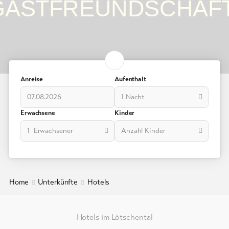
GASTFREUNDSCHAFT
Ferienwohnungen
/
Chalets
Gruppenunterkünfte
Campings
Anreise
Aufenthalt
/
Zeltplätze
1 Nacht
Erwachsene
Kinder
Berghütten
/
1 Erwachsener
Anzahl Kinder
Gasthäuser
Weitere
Unterkünfte
Home
Unterkünfte
Hotels
Info
&
Hotels im Lötschental
Service