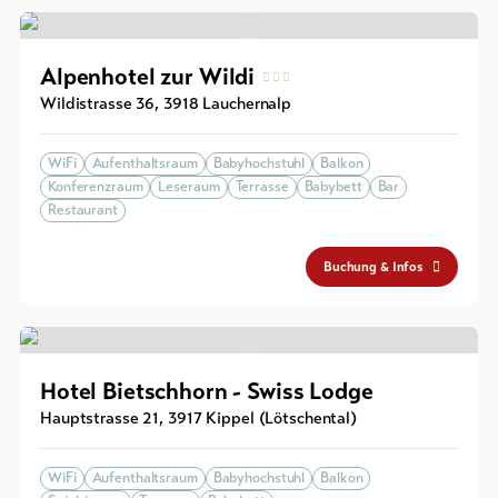
Souvenirs
Alpenhotel zur Wildi
Wildistrasse 36
,
3918
Lauchernalp
WiFi
Aufenthaltsraum
Babyhochstuhl
Balkon
Konferenzraum
Leseraum
Terrasse
Babybett
Bar
Restaurant
Buchung & Infos
Hotel Bietschhorn - Swiss Lodge
Hauptstrasse 21
,
3917
Kippel (Lötschental)
WiFi
Aufenthaltsraum
Babyhochstuhl
Balkon