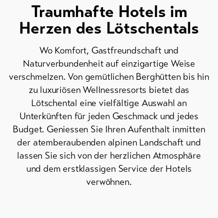
Traumhafte Hotels im
Herzen des Lötschentals
Aktuelles
Wo Komfort, Gastfreundschaft und
Webcams
Naturverbundenheit auf einzigartige Weise
Wetter
verschmelzen. Von gemütlichen Berghütten bis hin
zu luxuriösen Wellnessresorts bietet das
DE
EN
FR
Lötschental eine vielfältige Auswahl an
Unterkünften für jeden Geschmack und jedes
line-Shops
Budget. Geniessen Sie Ihren Aufenthalt inmitten
der atemberaubenden alpinen Landschaft und
Skipässe
lassen Sie sich von der herzlichen Atmosphäre
und dem erstklassigen Service der Hotels
Bike-
verwöhnen.
Tickets
Gutscheine