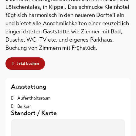
Campings
&
/
Lötschentales, in Kippel. Das schmucke Kleinhotel
Service
Zeltplätze
fügt sich harmonisch in den neueren Dorfteil ein
und bietet alle Annehmlichkeiten einer neuzeitlich
Berghütten
eingerichteten Gaststätte wie Zimmer mit Bad,
/
Aktuelles
Gasthäuser
Dusche, WC, TV etc. und eigenes Parkhaus.
Webcams
Buchung von Zimmern mit Frühstück.
Weitere
Wetter
Unterkünfte
Jetzt buchen
DE
EN
FR
Ausstattung
line-Shops
Aufenthaltsraum
Balkon
Zur
Übersicht
Standort / Karte
Skipässe