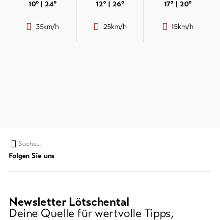
Prospekte
10°
24°
12°
26°
17°
20°
&
Service
Events
35km/h
25km/h
15km/h
Kurtaxe
&
Aktuelles
Gästekarte
Webcams
Regionaler
Wetter
Sicherheitsdienst
Wichtige
Kontakte
Tourist
Suchwort
Information
Folgen Sie uns
Lötschental
Feedback
Newsletter Lötschental
DE
EN
FR
Gewerbe
Deine Quelle für wertvolle Tipps,