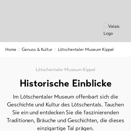
Kulinarik
&
&
Service
Gastronomie
Region
&
Aktuelles
Geschichte
Webcams
Home
Genuss & Kultur
Lötschentaler Museum Kippel
Wellness
Wetter
&
Entspannung
Lötschentaler Museum Kippel
DE
EN
FR
Historische Einblicke
line-Shops
Im Lötschentaler Museum offenbart sich die
Geschichte und Kultur des Lötschentals. Tauchen
Zur
Übersicht
Sie ein und entdecken Sie die faszinierenden
Traditionen, Bräuche und Geschichten, die dieses
Skipässe
einzigartige Tal prägen.