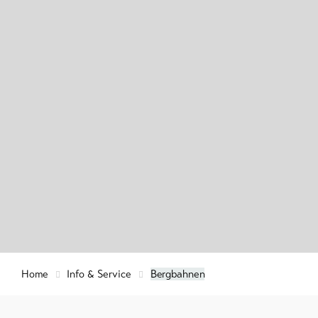
Events
Info &
Service
Kurtaxe &
Gästekarte
Regionaler
Sicherheits
Wichtige
Kontakte
Aktuelles
Tourist
Webcams
Informatio
Lötschenta
Wetter
Feedback
Home
Info & Service
Bergbahnen
Gewerbe
DE
EN
FR