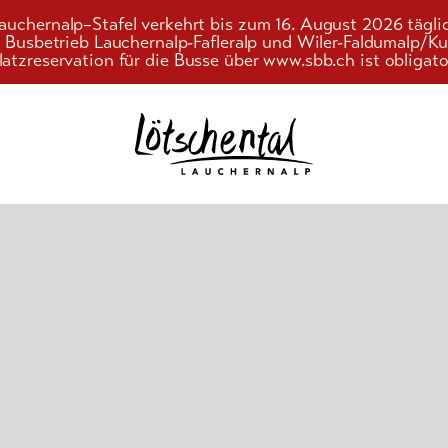
auchernalp–Stafel verkehrt bis zum 16. August 2026 tägli
r Busbetrieb Lauchernalp-Fafleralp und Wiler-Faldumalp/
latzreservation für die Busse über www.sbb.ch ist obligato
Suchwort
d
n