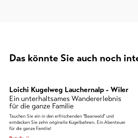
Das könnte Sie auch noch int
Es
folgt
ein
Loichi Kugelweg Lauchernalp - Wiler
Karussell-
Ein unterhaltsames Wandererlebnis
Element
für die ganze Familie
mit
mehreren
Tauchen Sie ein in den erfrischenden "Baanwald" und
entdecken Sie zehn originelle Kugelbahnen. Ein Abenteuer
Einträgen.
für die ganze Familie!
Zum
Navigieren