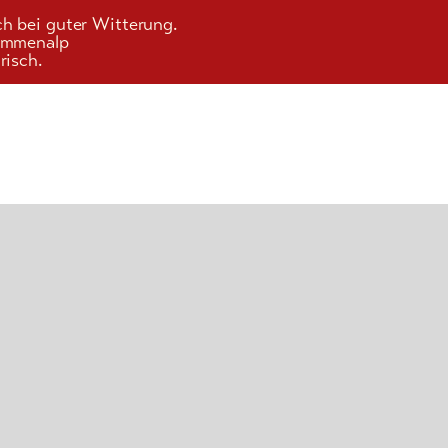
ch bei guter Witterung.
Kummenalp
risch.