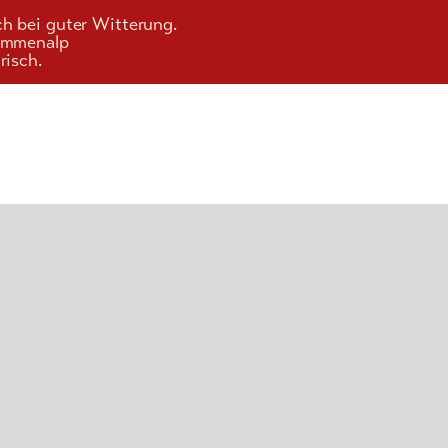
ch bei guter Witterung.
Kummenalp
risch.