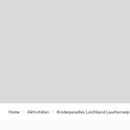
Winterwan
Info &
Schneesch
Service
Langlauf
Ski und S
Aktuelles
Schlitteln
Webcams
Wetter
DE
EN
FR
Home
Aktivitäten
Kinderparadies Loichiland Lauchernalp