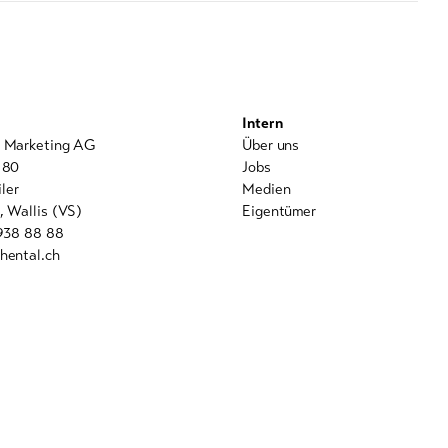
Intern
l Marketing AG
Über uns
 80
Jobs
ler
Medien
, Wallis (VS)
Eigentümer
 938 88 88
hental.ch