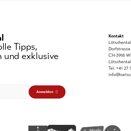
l
Kontakt
Lötschenta
lle Tipps,
Dorfstrasse
 und exklusive
CH-3918 Wi
Lötschental
Tel. +41 27
info@loetsc
Anmelden