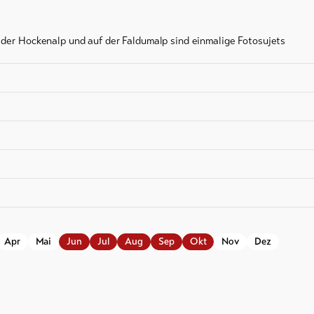
 der Hockenalp und auf der Faldumalp sind einmalige Fotosujets
Apr
Mai
Jun
Jul
Aug
Sep
Okt
Nov
Dez