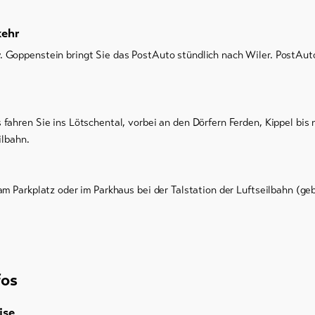
kehr
Goppenstein bringt Sie das PostAuto stündlich nach Wiler. PostAuto
fahren Sie ins Lötschental, vorbei an den Dörfern Ferden, Kippel bis n
ilbahn.
am Parkplatz oder im Parkhaus bei der Talstation der Luftseilbahn (ge
fos
ise