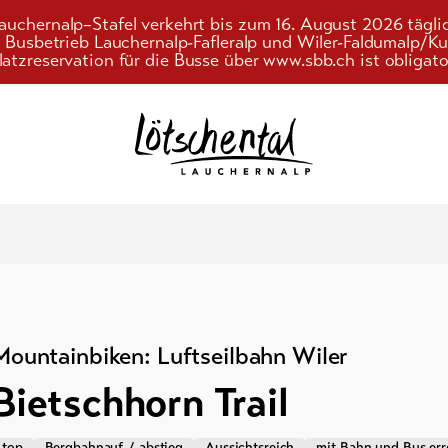
auchernalp–Stafel verkehrt bis zum 16. August 2026 tägli
r Busbetrieb Lauchernalp-Fafleralp und Wiler-Faldumalp/
latzreservation für die Busse über www.sbb.ch ist obligato
Suchwort
nd
Mountainbiken: Luftseilbahn Wiler
ebnis
Bietschhorn Trail
gebote
top
Bergbahnauf-/-abstieg
Aussichtsreich
mit Bahn und Bus err