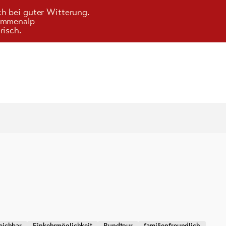
ch bei guter Witterung.
Kummenalp
risch.
eichbar
Einkehrmöglichkeit
Rundtour
familienfreundlich