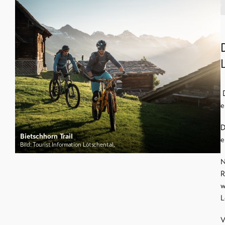
Winterwan
Info &
Schneesch
Service
Langlauf
Ski und S
Aktuelles
Schlitteln
Webcams
D
e
Wetter
D
Bietschhorn Trail
e
Bild: Tourist Information Lötschental,
N
DE
EN
FR
R
w
L
V