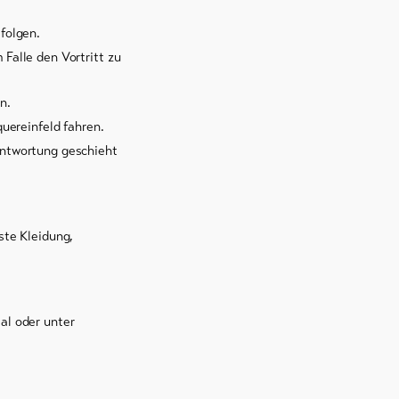
folgen.
Falle den Vortritt zu
n.
uereinfeld fahren.
antwortung geschieht
te Kleidung,
tal oder unter