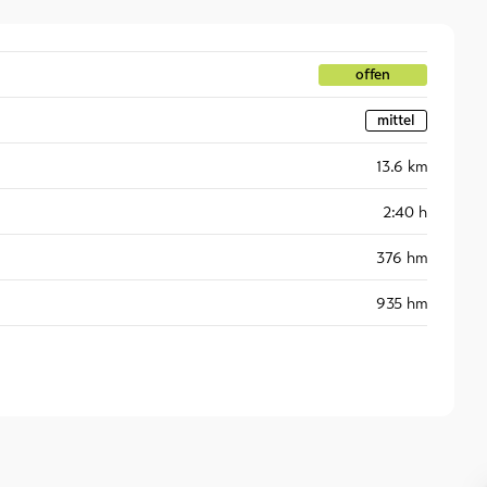
offen
mittel
13.6
km
2:40
h
376
hm
935
hm