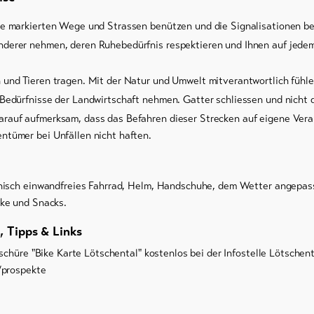
ie markierten Wege und Strassen benützen und die Signalisationen be
derer nehmen, deren Ruhebedürfnis respektieren und Ihnen auf jedem 
 und Tieren tragen. Mit der Natur und Umwelt mitverantwortlich fühle
 Bedürfnisse der Landwirtschaft nehmen. Gatter schliessen und nicht q
arauf aufmerksam, dass das Befahren dieser Strecken auf eigene Ver
ntümer bei Unfällen nicht haften.
nisch einwandfreies Fahrrad, Helm, Handschuhe, dem Wetter angepass
ke und Snacks.
, Tipps & Links
schüre "Bike Karte Lötschental" kostenlos bei der Infostelle Lötschen
/prospekte