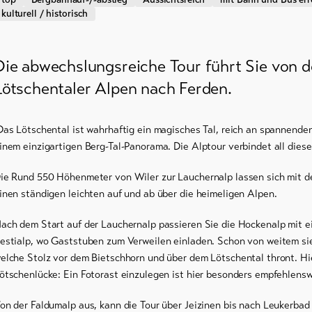
dern /
kulturell / historisch
uhlaufen
Die abwechslungsreiche Tour führt Sie von 
Lötschentaler Alpen nach Ferden.
nowboard
as Lötschental ist wahrhaftig ein magisches Tal, reich an spannend
inem einzigartigen Berg-Tal-Panorama. Die Alptour verbindet all die
ie Rund 550 Höhenmeter von Wiler zur Lauchernalp lassen sich mit de
inen ständigen leichten auf und ab über die heimeligen Alpen.
ach dem Start auf der Lauchernalp passieren Sie die Hockenalp mit e
estialp, wo Gaststuben zum Verweilen einladen. Schon von weitem si
elche Stolz vor dem Bietschhorn und über dem Lötschental thront. Hi
ötschenlücke: Ein Fotorast einzulegen ist hier besonders empfehlensw
on der Faldumalp aus, kann die Tour über Jeizinen bis nach Leukerbad