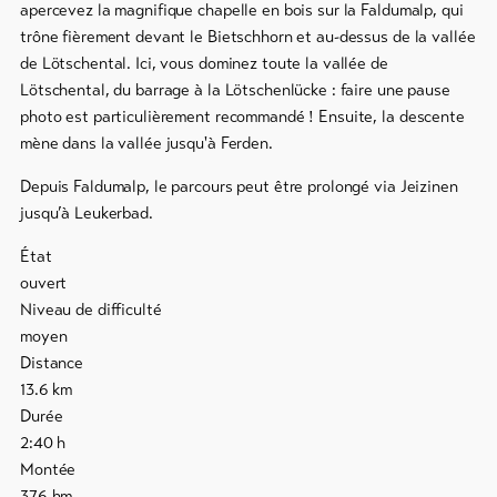
et
apercevez la magnifique chapelle en bois sur la Faldumalp, qui
snowboard
trône fièrement devant le Bietschhorn et au-dessus de la vallée
de Lötschental. Ici, vous dominez toute la vallée de
Faire
Lötschental, du barrage à la Lötschenlücke : faire une pause
de
la
photo est particulièrement recommandé ! Ensuite, la descente
luge
mène dans la vallée jusqu'à Ferden.
DE
EN
FR
Depuis Faldumalp, le parcours peut être prolongé via Jeizinen
jusqu’à Leukerbad.
line-Shops
État
ouvert
Vers
Niveau de difficulté
l'aperçu
moyen
Distance
Forfaits
13.6
km
de ski
Durée
2:40
h
Forfaits
Montée
VTT
376
hm