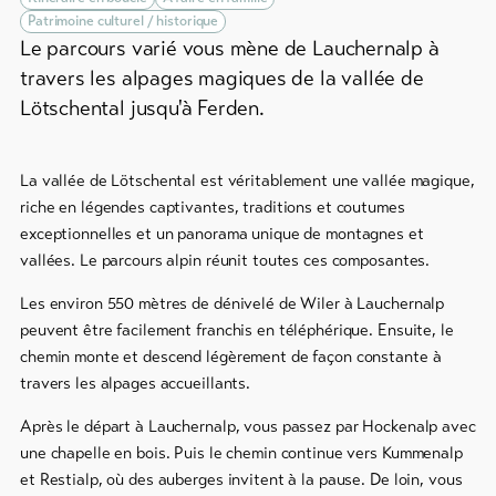
Info
Aventure
Patrimoine culturel / historique
&
en
Le parcours varié vous mène de Lauchernalp à
Service
famille
travers les alpages magiques de la vallée de
Lötschental jusqu'à Ferden.
Offres
de
Actualités
groupe
Webcams
La vallée de Lötschental est véritablement une vallée magique,
Randonnées
riche en légendes captivantes, traditions et coutumes
Météo
hivernales
exceptionnelles et un panorama unique de montagnes et
/
vallées. Le parcours alpin réunit toutes ces composantes.
raquettes
à
Les environ 550 mètres de dénivelé de Wiler à Lauchernalp
neige
peuvent être facilement franchis en téléphérique. Ensuite, le
chemin monte et descend légèrement de façon constante à
Ski
travers les alpages accueillants.
de
fond
Après le départ à Lauchernalp, vous passez par Hockenalp avec
une chapelle en bois. Puis le chemin continue vers Kummenalp
Ski
et Restialp, où des auberges invitent à la pause. De loin, vous