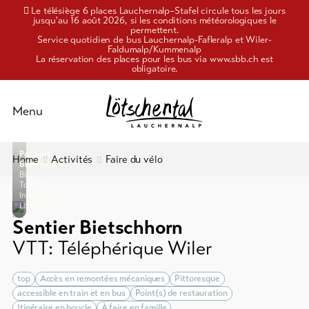
Le télésiège 6 places Lauchernalp–Stafel circule tous les jours
jusqu'au 16 août 2026, si les conditions météorologiques le
permettent.
Service quotidien de bus Lauchernalp-Fafleralp et Wiler-
Faldumalp/Kummenalp
La réservation des places pour les bus via www.sbb.ch est
obligatoire.
Schliessen
Menu
Parcours
Vers
Home
Activités
Faire du vélo
Activités
l'aperçu
Bietschhorn
Bild:
Tourist
Information
Plaisir
Randonnée
Lötschental,
et
&
Sentier Bietschhorn
alpinisme
culture
VTT: Téléphérique Wiler
)
Faire
Hébergements
du
top
Accès en remontées mécaniques
Pittoresque
vélo
accessible en train et en bus
Point(s) de restauration
Itinéraire en boucle
À faire en famille