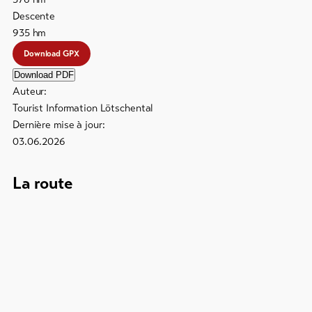
Descente
Bons
cadeau
935
hm
Download GPX
Souvenirs
Download PDF
Auteur:
Tourist Information Lötschental
Dernière mise à jour:
03.06.2026
La route