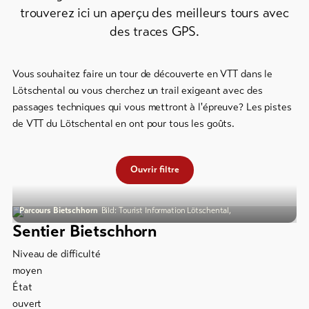
et
trouverez ici un aperçu des meilleurs tours avec
snowboard
des traces GPS.
Faire
de
la
Vous souhaitez faire un tour de découverte en VTT dans le
luge
Lötschental ou vous cherchez un trail exigeant avec des
DE
EN
FR
passages techniques qui vous mettront à l'épreuve? Les pistes
de VTT du Lötschental en ont pour tous les goûts.
line-Shops
Ouvrir filtre
Vers
l'aperçu
Parcours Bietschhorn
Bild: Tourist Information Lötschental,
Sentier Bietschhorn
Forfaits
de ski
Niveau de difficulté
moyen
Forfaits
État
VTT
ouvert