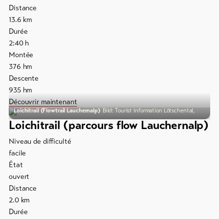
Distance
Bons
cadeau
13.6
km
Durée
Souvenirs
2:40
h
Montée
376
hm
Descente
935
hm
Découvrir maintenant
Loichitrail (Flowtrail Lauchernalp)
Bild: Tourist Information Lötschental,
Loichitrail (parcours flow Lauchernalp)
Niveau de difficulté
facile
État
ouvert
Distance
2.0
km
Durée