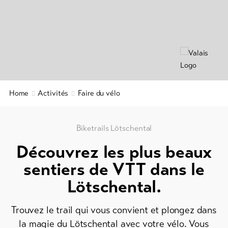
Info
Aventure
&
en
Service
famille
Offres
de
Actualités
groupe
Webcams
Home
Activités
Faire du vélo
Randonnées
Météo
hivernales
/
raquettes
Biketrails Lötschental
à
Découvrez les plus beaux
neige
sentiers de VTT dans le
Ski
Lötschental.
de
fond
Trouvez le trail qui vous convient et plongez dans
Ski
la magie du Lötschental avec votre vélo. Vous