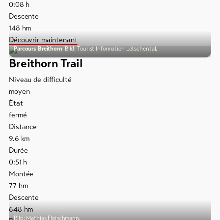
0:08
h
Descente
148
hm
Découvrir maintenant
Parcours Breithorn
Bild: Tourist Information Lötschental,
Breithorn Trail
Niveau de difficulté
moyen
État
fermé
Distance
9.6
km
Durée
0:51
h
Montée
77
hm
Descente
648
hm
Bild: Mathias Fleischmann,