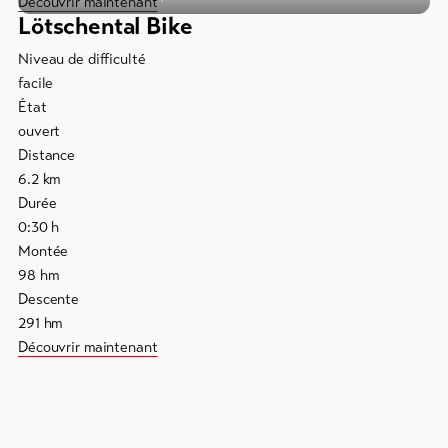
Découvrir maintenant
Lötschental Bike
Niveau de difficulté
facile
État
ouvert
Distance
6.2
km
Durée
0:30
h
Montée
98
hm
Descente
291
hm
Découvrir maintenant