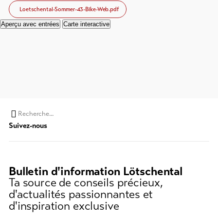
Loetschental-Sommer-43-Bike-Web.pdf
Aperçu avec entrées
Carte interactive
Chaine
Suivez-nous
de
recherche
(au
moins
Bulletin d'information Lötschental
3
Ta source de conseils précieux,
caractères)
d'actualités passionnantes et
d'inspiration exclusive