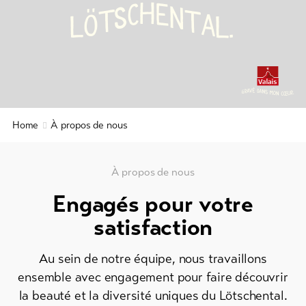
Info
H
E
C
N
S
T
T
A
Ö
.
L
L
&
Service
Actualités
Webcams
Home
À propos de nous
Météo
DE
EN
FR
À propos de nous
Engagés pour votre
line-Shops
satisfaction
Vers
Au sein de notre équipe, nous travaillons
l'aperçu
ensemble avec engagement pour faire découvrir
la beauté et la diversité uniques du Lötschental.
Forfaits