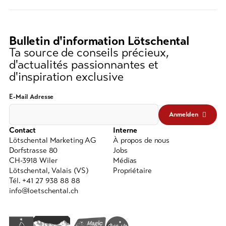
recherche
(au
moins
Bulletin d'information Lötschental
3
Ta source de conseils précieux,
caractères)
d'actualités passionnantes et
d'inspiration exclusive
E-Mail Adresse
Anmelden
Contact
Interne
Lötschental Marketing AG
À propos de nous
Dorfstrasse 80
Jobs
CH-3918 Wiler
Médias
Lötschental, Valais (VS)
Propriétaire
Tél. +41 27 938 88 88
info@loetschental.ch