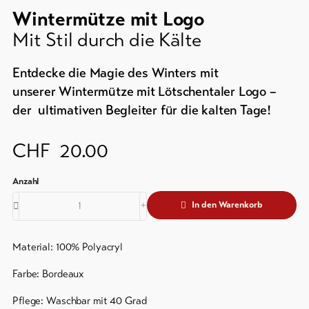
Wintermütze mit Logo
line-Shops
Mit Stil durch die Kälte
Zur
Übersicht
Entdecke die Magie des Winters mit
unserer Wintermütze mit Lötschentaler Logo –
der ultimativen Begleiter für die kalten Tage!
Skipässe
CHF
20.00
Bike-
Tickets
Gutscheine
In den Warenkorb
Souvenirs
Material: 100% Polyacryl
Farbe: Bordeaux
Pflege: Waschbar mit 40 Grad