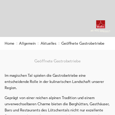
&
Service
Aktuelles
Webcams
Home
Allgemein
Aktuelles
Geöffnete Gastrobetriebe
Wetter
DE
EN
FR
Geöffnete Gastrobetriebe
line-Shops
Im magischen Tal spielen die Gastrobetriebe eine
entscheidende Rolle in der kulinarischen Landschaft unserer
Region.
Zur
Übersicht
Geprägt von einer reichen alpinen Tradition und einem
unverwechselbaren Charme bieten die Berghütten, Gasthäuser,
Bars und Restaurants des Lötschentals nicht nur exzellente
Skipässe