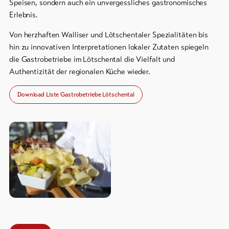
Speisen, sondern auch ein unvergessliches gastronomisches
Erlebnis.
Bike-
Tickets
Von herzhaften Walliser und Lötschentaler Spezialitäten bis
hin zu innovativen Interpretationen lokaler Zutaten spiegeln
Gutscheine
die Gastrobetriebe im Lötschental die Vielfalt und
Authentizität der regionalen Küche wieder.
Souvenirs
Download Liste Gastrobetriebe Lötschental