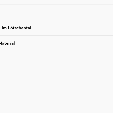
l im Lötschental
aterial