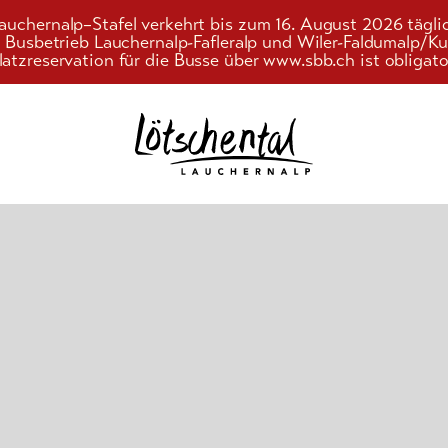
auchernalp–Stafel verkehrt bis zum 16. August 2026 tägli
r Busbetrieb Lauchernalp-Fafleralp und Wiler-Faldumalp/
latzreservation für die Busse über www.sbb.ch ist obligato
Suchwort
nd
ebnis
gebote