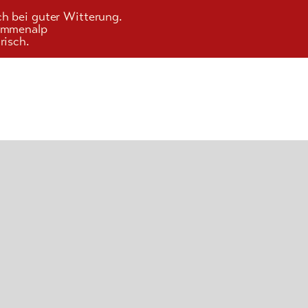
ch bei guter Witterung.
Kummenalp
risch.