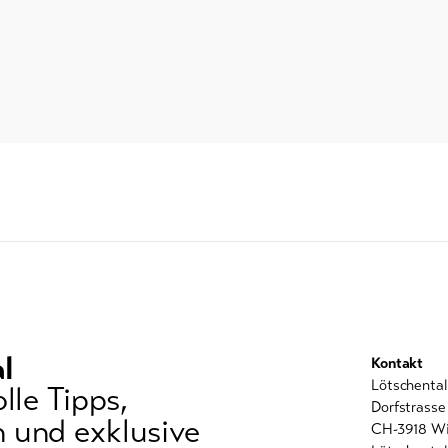
l
Kontakt
Lötschenta
lle Tipps,
Dorfstrasse
 und exklusive
CH-3918 Wi