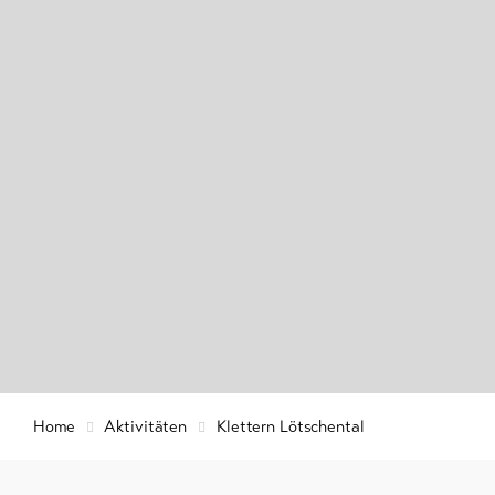
Winterwan
Info &
Schneesch
Service
Langlauf
Ski und S
Aktuelles
Schlitteln
Webcams
Wetter
DE
EN
FR
Home
Aktivitäten
Klettern Lötschental