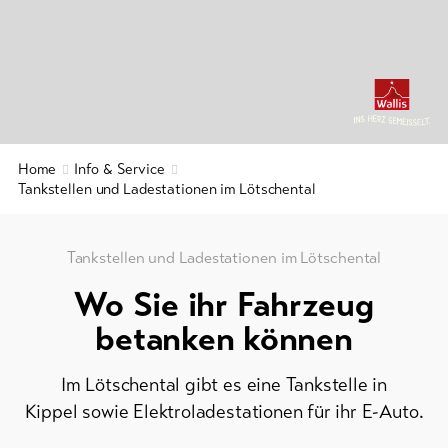
Prospekte
&
Service
Events
Kurtaxe
&
Aktuelles
Gästekarte
Webcams
Regionaler
Home
Info & Service
Wetter
Sicherheitsdienst
Tankstellen und Ladestationen im Lötschental
Wichtige
Kontakte
Tankstellen und Ladestationen im Lötschental
Wo Sie ihr Fahrzeug
Tourist
Information
betanken können
Lötschental
Feedback
Im Lötschental gibt es eine Tankstelle in
Kippel sowie Elektroladestationen für ihr E-Auto.
DE
EN
FR
Gewerbe