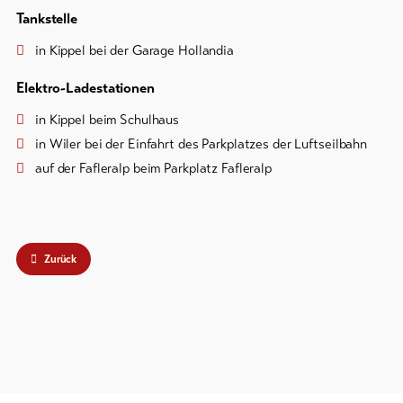
Tankstelle
line-Shops
in Kippel bei der Garage Hollandia
Zur
Elektro-Ladestationen
Übersicht
in Kippel beim Schulhaus
in Wiler bei der Einfahrt des Parkplatzes der Luftseilbahn
Skipässe
auf der Fafleralp beim Parkplatz Fafleralp
Bike-
Tickets
Gutscheine
Zurück
Souvenirs