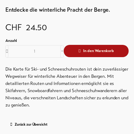
Prospekte
&
Entdecke die winterliche Pracht der Berge.
Service
Events
Kurtaxe
CHF
24.50
&
Aktuelles
Gästekarte
Webcams
Regionaler
In den Warenkorb
Wetter
Sicherheitsdienst
Wichtige
Die Karte für Ski- und Schneeschuhrouten ist dein zuverlässiger
Kontakte
Wegweiser für winterliche Abenteuer in den Bergen. Mit
detaillierten Routen und Informationen ermöglicht sie es
Tourist
Skifahrern, Snowboardfahrern und Schneeschuhwanderern aller
Information
Niveaus, die verschneiten Landschaften sicher zu erkunden und
Lötschental
zu genießen.
Feedback
DE
EN
FR
Zurück zur Übersicht
Gewerbe