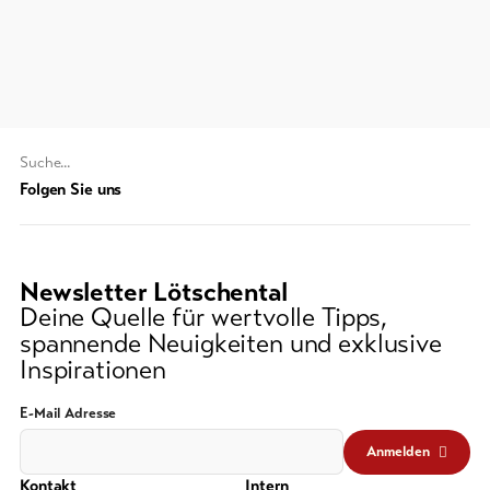
line-Shops
Zur
Übersicht
Suchwort
Skipässe
Folgen Sie uns
Bike-
Tickets
Newsletter Lötschental
Gutscheine
Deine Quelle für wertvolle Tipps,
spannende Neuigkeiten und exklusive
Souvenirs
Inspirationen
E-Mail Adresse
Anmelden
Kontakt
Intern