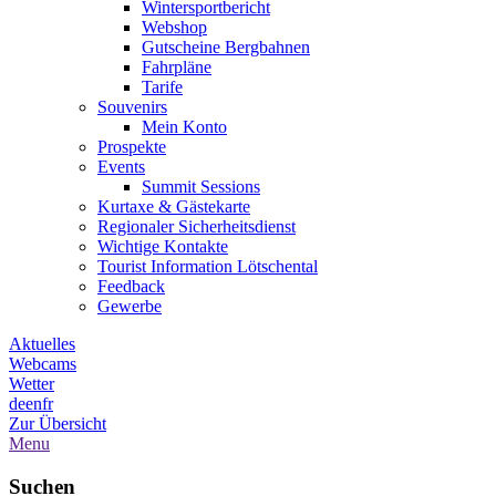
Wintersportbericht
Webshop
Gutscheine Bergbahnen
Fahrpläne
Tarife
Souvenirs
Mein Konto
Prospekte
Events
Summit Sessions
Kurtaxe & Gästekarte
Regionaler Sicherheitsdienst
Wichtige Kontakte
Tourist Information Lötschental
Feedback
Gewerbe
Aktuelles
Webcams
Wetter
de
en
fr
Zur Übersicht
Menu
Suchen