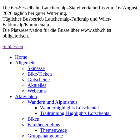
Die 6er-Sesselbahn Lauchernalp–Stafel verkehrt bis zum 16. August
2026 täglich bei guter Witterung.
Täglicher Busbetrieb Lauchernalp-Fafleralp und Wiler-
Faldumalp/Kummenalp
Die Platzreservation für die Busse über www.sbb.ch ist
obligatorisch.
Schliessen
Home
Allgemein
Skipässe
Bike-Tickets
Gutscheine
Aktuelles
Webcams
Aktivitäten
Wandern und Alpinismus
Wanderhighlights Lötschental
Trailrunning-Highlights Lötschental
Biken
Familienerlebnis
Themenwege
Gruppenangebote