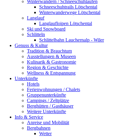
Winterwandern / Schneeschuhlaufen
Schneeschuhtrails Lötschental
Winterwanderwege Lötschental
Langlauf
Langlaufloipen Lötschental
Ski und Snowboard
Schlitteln
Schlittelbahn Lauchernalp - Wiler
Genuss & Kultur
Tradition & Brauchtum
Ausstellungen & Museen
Kulinarik & Gastronomie
Region & Geschichte
Wellness & Entspannung
Unterkünfte
Hotels
Ferienwohnungen / Chalets
Gruppenunterkünfte
Campings / Zeltplätze
Berghütten / Gasthäuser
Weitere Unterkünfte
Info & Service
Anreise und Mobilität
Bergbahnen
Wetter