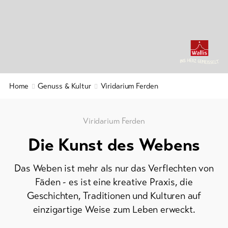
Kulinarik
&
&
Service
Gastronomie
Region
&
Aktuelles
Geschichte
Webcams
Home
Genuss & Kultur
Viridarium Ferden
Wellness
Wetter
&
Entspannung
Viridarium Ferden
DE
EN
FR
Die Kunst des Webens
line-Shops
Das Weben ist mehr als nur das Verflechten von
Fäden - es ist eine kreative Praxis, die
Zur
Übersicht
Geschichten, Traditionen und Kulturen auf
einzigartige Weise zum Leben erweckt.
Skipässe