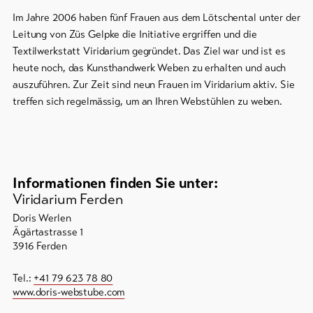
Im Jahre 2006 haben fünf Frauen aus dem Lötschental unter der
Bike-
Leitung von Züs Gelpke die Initiative ergriffen und die
Tickets
Textilwerkstatt Viridarium gegründet. Das Ziel war und ist es
Gutscheine
heute noch, das Kunsthandwerk Weben zu erhalten und auch
auszuführen. Zur Zeit sind neun Frauen im Viridarium aktiv. Sie
Souvenirs
treffen sich regelmässig, um an Ihren Webstühlen zu weben.
Informationen finden Sie unter:
Viridarium Ferden
Doris Werlen
Ägärtastrasse 1
3916 Ferden
Tel.:
+41 79 623 78 80
www.doris-webstube.com