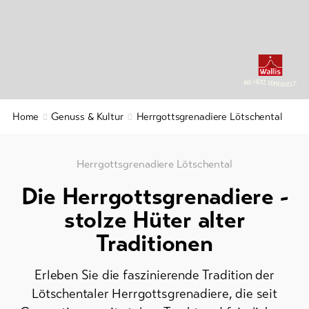
Kulinarik
&
&
Service
Gastronomie
Region
&
Aktuelles
Geschichte
Webcams
Home
Genuss & Kultur
Herrgottsgrenadiere Lötschental
Wellness
Wetter
&
Entspannung
Herrgottsgrenadiere Lötschental
DE
EN
FR
Die Herrgottsgrenadiere -
line-Shops
stolze Hüter alter
Traditionen
Zur
Übersicht
Erleben Sie die faszinierende Tradition der
Lötschentaler Herrgottsgrenadiere, die seit
Skipässe