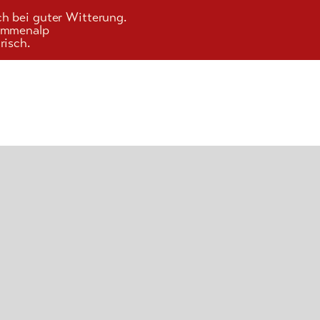
ch bei guter Witterung.
Kummenalp
risch.