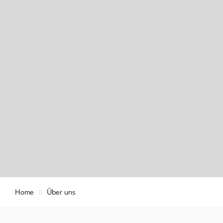
Info &
Service
Aktuelles
Webcams
Wetter
DE
EN
FR
Home
Über uns