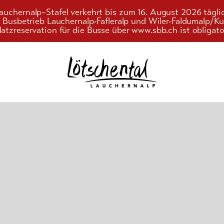
auchernalp–Stafel verkehrt bis zum 16. August 2026 tägli
r Busbetrieb Lauchernalp-Fafleralp und Wiler-Faldumalp/
latzreservation für die Busse über www.sbb.ch ist obligato
Suchwort