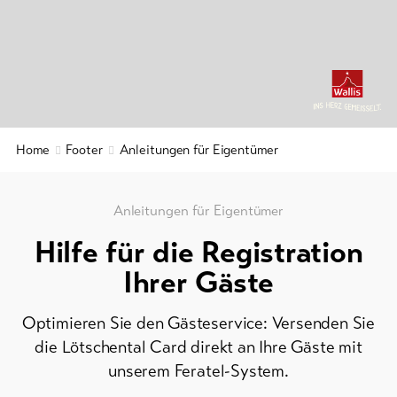
&
Service
Aktuelles
Webcams
Home
Footer
Anleitungen für Eigentümer
Wetter
DE
EN
FR
Anleitungen für Eigentümer
Hilfe für die Registration
line-Shops
Ihrer Gäste
Zur
Optimieren Sie den Gästeservice: Versenden Sie
Übersicht
die Lötschental Card direkt an Ihre Gäste mit
unserem Feratel-System.
Skipässe