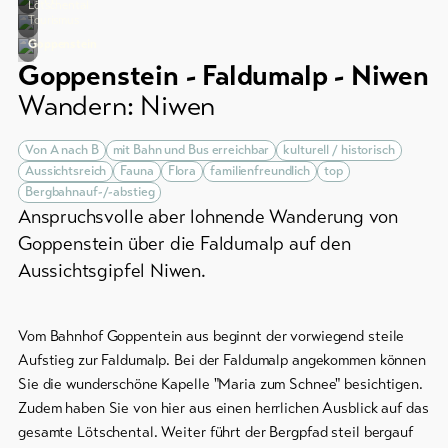
Gruppenangebote
Lötschental
&
Tourismus
Service
Winterwandern
Goppenstein
/
Goppenstein - Faldumalp - Niwen
Schneeschuhlaufen
Wandern: Niwen
Aktuelles
Langlauf
Webcams
Von A nach B
mit Bahn und Bus erreichbar
kulturell / historisch
Ski
Aussichtsreich
Fauna
Flora
familienfreundlich
top
Wetter
und
Bergbahnauf-/-abstieg
Snowboard
Anspruchsvolle aber lohnende Wanderung von
Goppenstein über die Faldumalp auf den
Schlitteln
Aussichtsgipfel Niwen.
DE
EN
FR
line-Shops
Vom Bahnhof Goppentein aus beginnt der vorwiegend steile
Aufstieg zur Faldumalp. Bei der Faldumalp angekommen können
Sie die wunderschöne Kapelle "Maria zum Schnee" besichtigen.
Zur
Übersicht
Zudem haben Sie von hier aus einen herrlichen Ausblick auf das
gesamte Lötschental. Weiter führt der Bergpfad steil bergauf