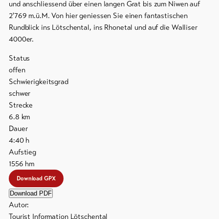
und anschliessend über einen langen Grat bis zum Niwen auf
Skipässe
2'769 m.ü.M. Von hier geniessen Sie einen fantastischen
Rundblick ins Lötschental, ins Rhonetal und auf die Walliser
Bike-
4000er.
Tickets
Status
Gutscheine
offen
Schwierigkeitsgrad
Souvenirs
schwer
Strecke
6.8
km
Dauer
4:40
h
Aufstieg
1556
hm
Download GPX
Download PDF
Autor:
Tourist Information Lötschental