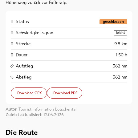
Höhenweg zurück zur Fafleralp.
Status
geschlossen
Schwierigkeitsgrad
leicht
Strecke
9.8
km
Dauer
1:50
h
Aufstieg
362
hm
Abstieg
362
hm
Download GPX
Download PDF
Autor:
Tourist Information Lötschental
Zuletzt aktualisiert:
12.05.2026
Die Route