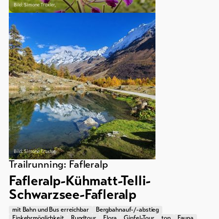
Bild: Simone Troxler,
Bild: Simone Troxler,
Trailrunning: Fafleralp
Fafleralp-Kühmatt-Telli-
Schwarzsee-Fafleralp
mit Bahn und Bus erreichbar
Bergbahnauf-/-abstieg
Einkehrmöglichkeit
Rundtour
Flora
Gipfel-Tour
top
Fauna