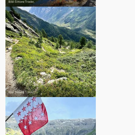
Bild: Simone Troxler,
Skipässe
Bike-
Tickets
Gutscheine
Souvenirs
Bild: Simone Troxler,