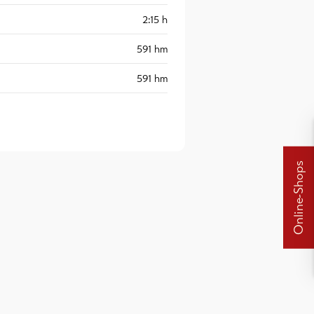
2:15
h
591
hm
591
hm
Online-Shops