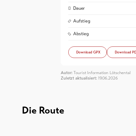
Dauer
Aufstieg
Abstieg
Download GPX
Download P
Autor:
Tourist Information Lötschental
Zuletzt aktualisiert:
19.06.2026
Die Route