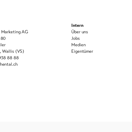
Intern
l Marketing AG
Über uns
 80
Jobs
ler
Medien
, Wallis (VS)
Eigentümer
 938 88 88
hental.ch
powered by indual