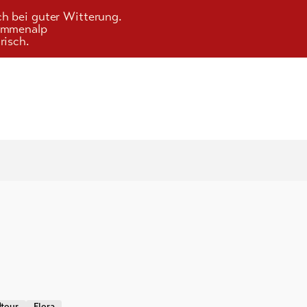
ch bei guter Witterung.
Kummenalp
risch.
tour
Flora