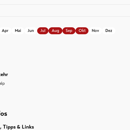
Apr
Mai
Jun
Jul
Aug
Sep
Okt
Nov
Dez
kehr
alp
fos
, Tipps & Links