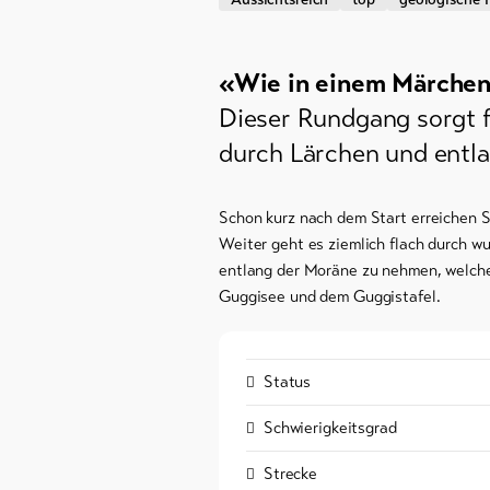
Winterwan
Info &
Schneesch
Service
«Wie in einem Märche
Langlauf
Dieser Rundgang sorgt fü
Ski und S
durch Lärchen und entla
Aktuelles
Schlitteln
Webcams
Schon kurz nach dem Start erreichen S
Wetter
Weiter geht es ziemlich flach durch w
entlang der Moräne zu nehmen, welcher
Guggisee und dem Guggistafel.
DE
EN
FR
Status
Schwierigkeitsgrad
Strecke