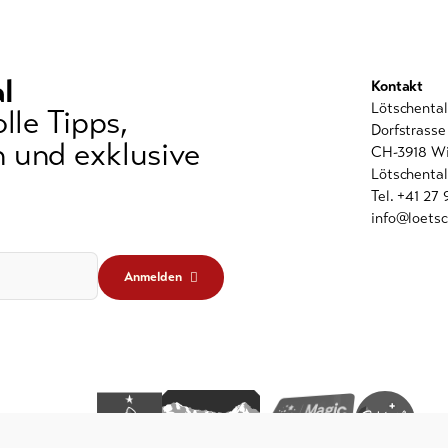
l
Kontakt
Lötschenta
lle Tipps,
Dorfstrasse
 und exklusive
CH-3918 Wi
Lötschental
Tel. +41 27
info@loetsc
Anmelden