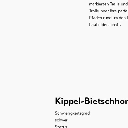
markierten Trails un
Campings /
Trailrunner ihre perf
Zeltplätze
Pfaden rund um den L
Laufleidenschaft.
Berghütten /
Gasthäuser
Weitere
Unterkünfte
Info & Service
Anreise und
Mobilität
Kippel-Bietschho
Bergbahnen
Schwierigkeitsgrad
Souvenirs
schwer
Status