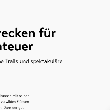
recken für
nteuer
he Trails und spektakuläre
lrunner. Mit seiner
 zu wilden Flüssen
n. Dank der gut