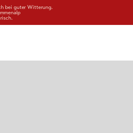
ch bei guter Witterung.
Kummenalp
risch.