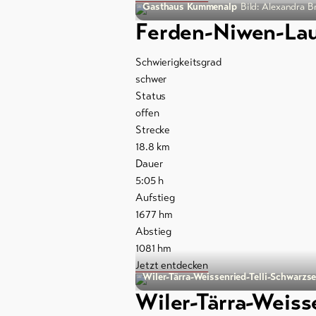
Gasthaus Kummenalp
Bild: Alexandra B
Ferden-Niwen-La
Schwierigkeitsgrad
schwer
Status
offen
Strecke
18.8
km
Dauer
5:05
h
Aufstieg
1677
hm
Abstieg
1081
hm
Jetzt entdecken
Wiler-Tärra-Weissenried-Telli-Schwarzse
Wiler-Tärra-Weiss