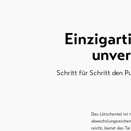
Kulinarik &
Gastronomie
Einzigart
Region &
Geschichte
unver
Wellness &
Entspannung
Schritt für Schritt den P
Unterkünfte
Hotels
Ferienwohnungen /
Chalets
Das Lötschental ist n
abwechslungsreichen 
Gruppenunterkünfte
reicht, bietet das T