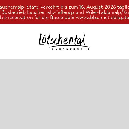
auchernalp–Stafel verkehrt bis zum 16. August 2026 tägli
r Busbetrieb Lauchernalp-Fafleralp und Wiler-Faldumalp/
latzreservation für die Busse über www.sbb.ch ist obligato
Suchwort