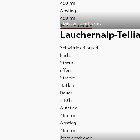
450
hm
Abstieg
450
hm
Bild: Simone Troxler,
Jetzt entdecken
Lauchernalp-Telli
Schwierigkeitsgrad
leicht
Status
offen
Strecke
11.8
km
Dauer
2:10
h
Aufstieg
463
hm
Abstieg
463
hm
Jetzt entdecken