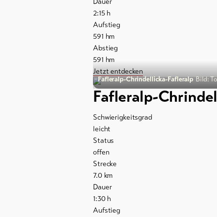
Dauer
2:15
h
Aktuelles
Aufstieg
591
hm
Webcams
Abstieg
Wetter
591
hm
Jetzt entdecken
Fafleralp-Chrindellicka-Fafleralp
Bild: T
Fafleralp-Chrindel
DE
EN
FR
Schwierigkeitsgrad
leicht
Status
offen
Strecke
7.0
km
Dauer
1:30
h
Aufstieg