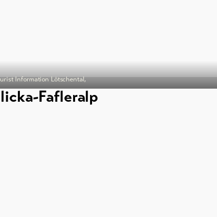
ourist Information Lötschental,
licka-Fafleralp