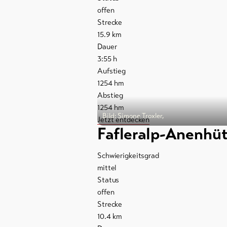
Prospekte
offen
Strecke
Events
15.9
km
Dauer
Kurtaxe &
3:55
h
Gästekarte
Aufstieg
1254
hm
Regionaler
Abstieg
Sicherheitsdienst
1254
hm
Bild: Simone Troxler,
Jetzt entdecken
Wichtige Kontakte
Fafleralp-Anenhüt
Tourist Information
Schwierigkeitsgrad
Lötschental
mittel
Status
Feedback
offen
Strecke
Gewerbe
10.4
km