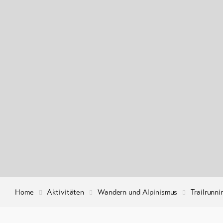
Gruppenangebote
Winterwandern /
Schneeschuhlaufen
Langlauf
Ski und Snowboard
Schlitteln
Genuss &
Kultur
Tradition &
Brauchtum
Home
Aktivitäten
Wandern und Alpinismus
Trailrunn
Ausstellungen &
Museen