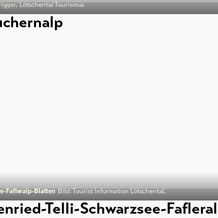
rigger, Lötschental Tourismus
uchernalp
e-Fafleralp-Blatten
Bild: Tourist Information Lötschental,
enried-Telli-Schwarzsee-Faflera