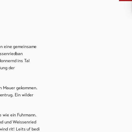
ben eine gemeinsame
issenriedban
donnernd ins Tal
lung der
gen Mauer gekommen.
ntrug. Ein wilder
e wie ein Fuhrmann.
ied und Weissenried
nd rit! Leits uf bedi