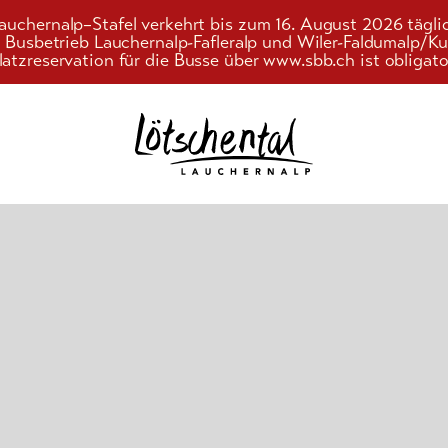
auchernalp–Stafel verkehrt bis zum 16. August 2026 tägli
r Busbetrieb Lauchernalp-Fafleralp und Wiler-Faldumalp/
latzreservation für die Busse über www.sbb.ch ist obligato
Suchwort
nd
ebnis
gebote