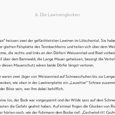
6. Die Lawinenglocken
tza“ heissen zwei der gefürchtetsten Lawinen im Lötschental. Sie ha
er glatten Felsplatte des Tennbachhorns und teilen sich über dem We
rme, die rechts und links an den Dörfern Weissenried und Ried vorbei
il über dem Bannwald, die Lange Mauer geheissen, besorgt die Vertei
diesen Mauerschutz wären beide Dörfer längst verloren.
r waren zwei Jäger von Weissenried auf Schneeschuhen bis zur Lan
recken, wie oben in der Lawinenplatte ein „Lauwitier“ Schnee zusamme
er Böse sein, war ihm dabei behilflich.
awine los, der Bock war vorgespannt und der Wilde sass auf dem Schne
ssten die Gefahr geahnt haben. Auf einmal fingen die Glocken von R
er hörten noch, wie der Fuhrmann dem Bocke rief: „Gschwind rit! Gschwi