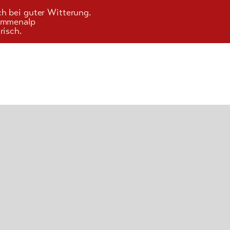
ch bei guter Witterung.
Kummenalp
risch.