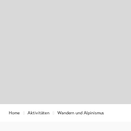
Winterwan
Info &
Schneesch
Service
Langlauf
Ski und S
Aktuelles
Schlitteln
Webcams
Wetter
DE
EN
FR
Home
Aktivitäten
Wandern und Alpinismus