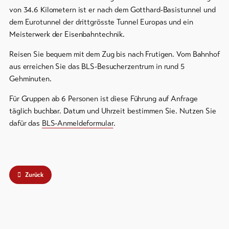
von 34.6 Kilometern ist er nach dem Gotthard-Basistunnel und
Skipässe
dem Eurotunnel der drittgrösste Tunnel Europas und ein
Meisterwerk der Eisenbahntechnik.
Bike-
Tickets
Reisen Sie bequem mit dem Zug bis nach Frutigen. Vom Bahnhof
aus erreichen Sie das BLS-Besucherzentrum in rund 5
Gutscheine
Gehminuten.
Souvenirs
Für Gruppen ab 6 Personen ist diese Führung auf Anfrage
täglich buchbar. Datum und Uhrzeit bestimmen Sie. Nutzen Sie
dafür das
BLS-Anmeldeformular
.
Zurück