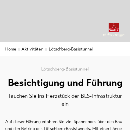
Gruppenangebote
&
Service
Winterwandern
/
Schneeschuhlaufen
Aktuelles
Langlauf
Webcams
Ski
Home
Aktivitäten
Lötschberg-Basistunnel
Wetter
und
Snowboard
Lötschberg-Basistunnel
Schlitteln
Besichtigung und Führung
DE
EN
FR
Tauchen Sie ins Herzstück der BLS-Infrastruktur
line-Shops
ein
Zur
Übersicht
Auf dieser Führung erfahren Sie viel Spannendes über den Bau
und den Betrieb des Lötschberg-Basistunnels. Mit einer Länge