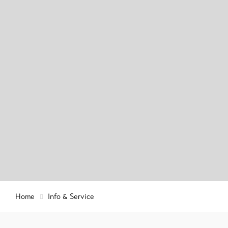
Info & Service
Events
Taxe de
séjour 
carte d'
Service
sécurité
régional
Contact
importa
Actualités
Informa
Webcams
touristi
Home
Info & Service
Lötsche
Météo