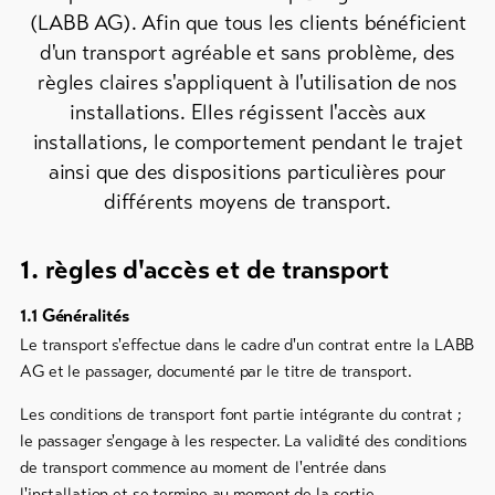
importants
(LABB AG). Afin que tous les clients bénéficient
Informations
d'un transport agréable et sans problème, des
touristiques
règles claires s'appliquent à l'utilisation de nos
Lötschental
installations. Elles régissent l'accès aux
Feedback
installations, le comportement pendant le trajet
ainsi que des dispositions particulières pour
DE
EN
FR
Commerce
différents moyens de transport.
line-Shops
1. règles d'accès et de transport
Vers
1.1 Généralités
l'aperçu
Le transport s'effectue dans le cadre d'un contrat entre la LABB
AG et le passager, documenté par le titre de transport.
Forfaits
de ski
Les conditions de transport font partie intégrante du contrat ;
le passager s'engage à les respecter. La validité des conditions
Forfaits
de transport commence au moment de l'entrée dans
VTT
l'installation et se termine au moment de la sortie.