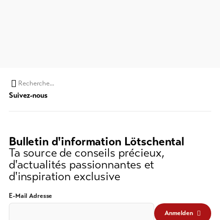
Chaine
Suivez-nous
de
recherche
(au
moins
Bulletin d'information Lötschental
3
Ta source de conseils précieux,
caractères)
d'actualités passionnantes et
d'inspiration exclusive
E-Mail Adresse
Anmelden