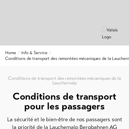
Info
en
&
ligne
Service
/
Prospectus
Events
Actualités
Taxe
Webcams
Home
Info & Service
de
Météo
Conditions de transport des remontées mécaniques de la Lauchern
séjour
&
carte
Conditions de transport des remontées mécaniques de la
d'hôte
Lauchernalp
Service
Conditions de transport
de
pour les passagers
sécurité
régional
La sécurité et le bien-être de nos passagers sont
Contacts
la priorité de la Lauchernalp Bergbahnen AG