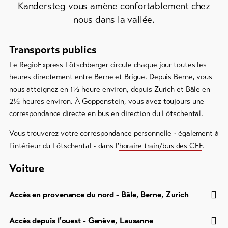
importants
Kandersteg vous amène confortablement chez
nous dans la vallée.
Informations
touristiques
Lötschental
Transports publics
Feedback
Le RegioExpress Lötschberger circule chaque jour toutes les
heures directement entre Berne et Brigue. Depuis Berne, vous
DE
EN
FR
Commerce
nous atteignez en 1½ heure environ, depuis Zurich et Bâle en
2½ heures environ. À Goppenstein, vous avez toujours une
line-Shops
correspondance directe en bus en direction du Lötschental.
Vous trouverez votre correspondance personnelle - également à
Vers
l'intérieur du Lötschental - dans l'
horaire train/bus des CFF
.
l'aperçu
Voiture
Forfaits
de ski
Accès en provenance du nord - Bâle, Berne, Zurich
Forfaits
Accès depuis l'ouest - Genève, Lausanne
VTT