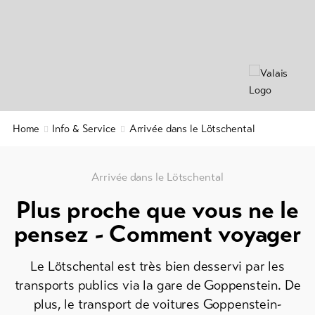
Info
en
&
ligne
Service
/
Prospectus
Events
Actualités
Taxe
Webcams
Home
Info & Service
Arrivée dans le Lötschental
de
Météo
séjour
&
carte
Arrivée dans le Lötschental
d'hôte
Plus proche que vous ne le
Service
pensez - Comment voyager
de
sécurité
Le Lötschental est très bien desservi par les
régional
transports publics via la gare de Goppenstein. De
Contacts
plus, le transport de voitures Goppenstein-