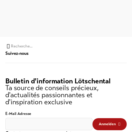
Chaine
Suivez-nous
de
recherche
(au
moins
Bulletin d'information Lötschental
3
Ta source de conseils précieux,
caractères)
d'actualités passionnantes et
d'inspiration exclusive
E-Mail Adresse
Anmelden