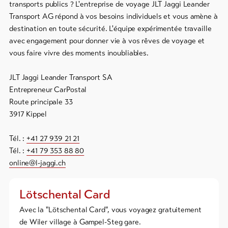
importants
transports publics ? L'entreprise de voyage JLT Jaggi Leander
Transport AG répond à vos besoins individuels et vous amène à
Informations
destination en toute sécurité. L'équipe expérimentée travaille
touristiques
avec engagement pour donner vie à vos rêves de voyage et
Lötschental
vous faire vivre des moments inoubliables.
Feedback
JLT Jaggi Leander Transport SA
DE
EN
FR
Commerce
Entrepreneur CarPostal
Route principale 33
line-Shops
3917 Kippel
Tél. :
+41 27 939 21 21
Vers
l'aperçu
Tél. :
+41 79 353 88 80
online@l-jaggi.ch
Forfaits
de ski
Lötschental Card
Avec la "Lötschental Card", vous voyagez gratuitement
Forfaits
de Wiler village à Gampel-Steg gare.
VTT