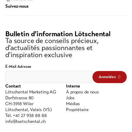
Chaine
Suivez-nous
de
recherche
(au
moins
Bulletin d'information Lötschental
3
Ta source de conseils précieux,
caractères)
d'actualités passionnantes et
d'inspiration exclusive
E-Mail Adresse
Anmelden
Contact
Interne
Lötschental Marketing AG
À propos de nous
Dorfstrasse 80
Jobs
CH-3918 Wiler
Médias
Lötschental, Valais (VS)
Propriétaire
Tél. +41 27 938 88 88
info@loetschental.ch