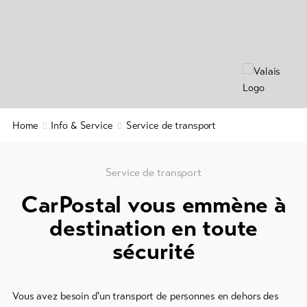
Info
en
&
ligne
Service
/
Prospectus
Events
Actualités
Taxe
Webcams
Home
Info & Service
Service de transport
de
Météo
séjour
&
carte
Service de transport
d'hôte
CarPostal vous emmène à
Service
destination en toute
de
sécurité
sécurité
régional
Contacts
Vous avez besoin d'un transport de personnes en dehors des