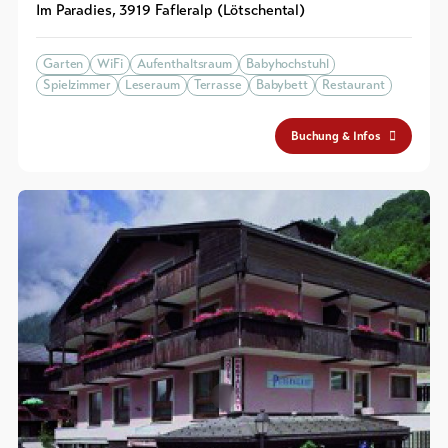
Im Paradies
,
3919
Fafleralp (Lötschental)
Garten
WiFi
Aufenthaltsraum
Babyhochstuhl
Spielzimmer
Leseraum
Terrasse
Babybett
Restaurant
Buchung & Infos