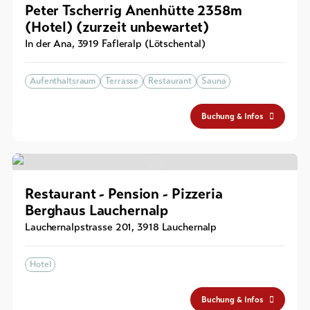
Peter Tscherrig Anenhütte 2358m
(Hotel) (zurzeit unbewartet)
In der Ana
,
3919
Fafleralp (Lötschental)
Aufenthaltsraum
Terrasse
Restaurant
Sauna
Buchung & Infos
Restaurant - Pension - Pizzeria
Berghaus Lauchernalp
Lauchernalpstrasse 201
,
3918
Lauchernalp
Hotel
Buchung & Infos