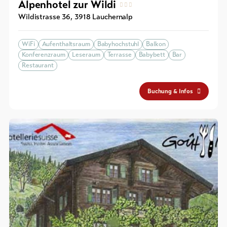
Alpenhotel zur Wildi
Wildistrasse 36
,
3918
Lauchernalp
WiFi
Aufenthaltsraum
Babyhochstuhl
Balkon
Konferenzraum
Leseraum
Terrasse
Babybett
Bar
Restaurant
Buchung & Infos