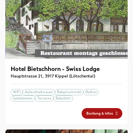
Hotel Bietschhorn - Swiss Lodge
Hauptstrasse 21
,
3917
Kippel (Lötschental)
WiFi
Aufenthaltsraum
Babyhochstuhl
Balkon
Spielzimmer
Terrasse
Babybett
Buchung & Infos