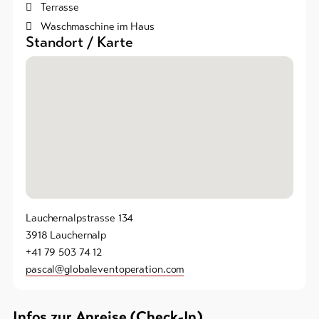
Terrasse
Bike-
Waschmaschine im Haus
Tickets
Standort / Karte
Gutscheine
Souvenirs
Lauchernalpstrasse 134
3918 Lauchernalp
+41 79 503 74 12
pascal@globaleventoperation.com
Infos zur Anreise (Check-In)