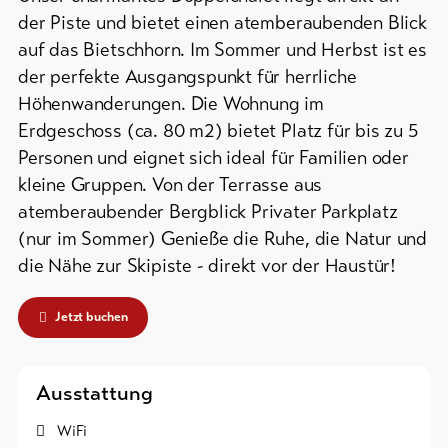
Campings
&
/
der Piste und bietet einen atemberaubenden Blick
Service
Zeltplätze
auf das Bietschhorn. Im Sommer und Herbst ist es
der perfekte Ausgangspunkt für herrliche
Berghütten
Höhenwanderungen. Die Wohnung im
/
Aktuelles
Gasthäuser
Erdgeschoss (ca. 80 m2) bietet Platz für bis zu 5
Webcams
Personen und eignet sich ideal für Familien oder
Weitere
Wetter
kleine Gruppen. Von der Terrasse aus
Unterkünfte
atemberaubender Bergblick Privater Parkplatz
(nur im Sommer) Genieße die Ruhe, die Natur und
DE
EN
FR
die Nähe zur Skipiste - direkt vor der Haustür!
line-Shops
Jetzt buchen
Zur
Übersicht
Ausstattung
WiFi
Skipässe