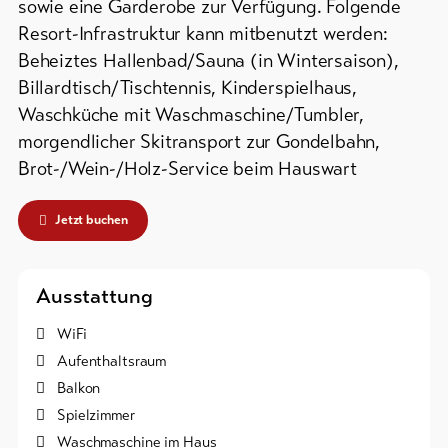
sowie eine Garderobe zur Verfügung. Folgende
Resort-Infrastruktur kann mitbenutzt werden:
Bike-
Tickets
Beheiztes Hallenbad/Sauna (in Wintersaison),
Billardtisch/Tischtennis, Kinderspielhaus,
Gutscheine
Waschküche mit Waschmaschine/Tumbler,
morgendlicher Skitransport zur Gondelbahn,
Souvenirs
Brot-/Wein-/Holz-Service beim Hauswart
Jetzt buchen
Ausstattung
WiFi
Aufenthaltsraum
Balkon
Spielzimmer
Waschmaschine im Haus