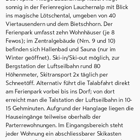
Campings
&
/
sonnig in der Ferienregion Lauchernalp mit Blick
Service
Zeltplätze
ins magische Lötschental, umgeben von 40
Viertausendern und dem Bietschhorn. Der
Berghütten
Ferienpark umfasst zehn Wohnhäuser (je 8
/
Aktuelles
Gasthäuser
Fewos); im Zentralgebäude (Nrn. 9 und 10)
Webcams
befinden sich Hallenbad und Sauna (nur im
Weitere
Wetter
Winter geöffnet). Ski-in/Ski-out möglich, zur
Unterkünfte
Bergstation der Luftseilbahn rund 80
Höhenmeter, Skitransport 2x täglich per
DE
EN
FR
Schneetöff. Alternativ führt die Talabfahrt direkt
am Ferienpark vorbei bis ins Dorf; von dort
line-Shops
erreicht man die Talstation der Luftseilbahn in 10-
15 Gehminuten. Aufgrund der Hanglage liegen die
Zur
Übersicht
Hauseingänge teilweise oberhalb der
Parterrewohnungen. Im Eingangsbereich steht
jeder Wohnung ein abschliessbarer Skikasten
Skipässe