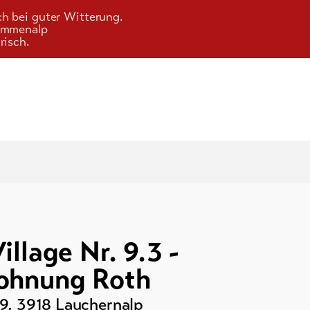
ch bei guter Witterung.
Kummenalp
risch.
illage Nr. 9.3 -
ohnung Roth
29
,
3918
Lauchernalp