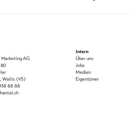
Intern
l Marketing AG
Über uns
 80
Jobs
ler
Medien
, Wallis (VS)
Eigentümer
 938 88 88
hental.ch