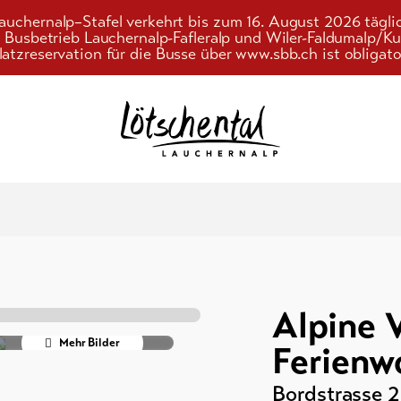
auchernalp–Stafel verkehrt bis zum 16. August 2026 tägli
r Busbetrieb Lauchernalp-Fafleralp und Wiler-Faldumalp/
latzreservation für die Busse über www.sbb.ch ist obligato
Suchwort
nungen /
Alpine V
terkünfte
Mehr Bilder
Ferienw
/
Bordstrasse 