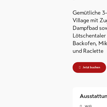
 /
Gemütliche 3
r
Village mit 
Dampfbad sow
e
Lötschentaler
Backofen, Mik
und Raclette
Jetzt buchen
Ausstattu
WiFi