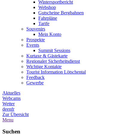
Wintersportbericht
Webshop
Gutscheine Bergbahnen
Fahrpläne
Tarife
Souvenirs
Mein Konto
Prospekte
Events
Summit Sessions
Kurtaxe & Gästekarte
Regionaler Sicherheitsdienst
Wichtige Kontakte
Tourist Information Lötschental
Feedback
Gewerbe
Aktuelles
Webcams
Wetter
de
en
fr
Zur Übersicht
Menu
Suchen