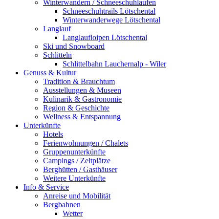
Winterwandern / Schneeschuhlaufen
Schneeschuhtrails Lötschental
Winterwanderwege Lötschental
Langlauf
Langlaufloipen Lötschental
Ski und Snowboard
Schlitteln
Schlittelbahn Lauchernalp - Wiler
Genuss & Kultur
Tradition & Brauchtum
Ausstellungen & Museen
Kulinarik & Gastronomie
Region & Geschichte
Wellness & Entspannung
Unterkünfte
Hotels
Ferienwohnungen / Chalets
Gruppenunterkünfte
Campings / Zeltplätze
Berghütten / Gasthäuser
Weitere Unterkünfte
Info & Service
Anreise und Mobilität
Bergbahnen
Wetter