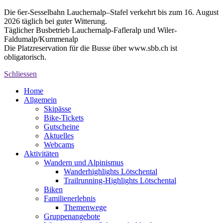
Die 6er-Sesselbahn Lauchernalp–Stafel verkehrt bis zum 16. August
2026 täglich bei guter Witterung.
Täglicher Busbetrieb Lauchernalp-Fafleralp und Wiler-
Faldumalp/Kummenalp
Die Platzreservation für die Busse über www.sbb.ch ist
obligatorisch.
Schliessen
Home
Allgemein
Skipässe
Bike-Tickets
Gutscheine
Aktuelles
Webcams
Aktivitäten
Wandern und Alpinismus
Wanderhighlights Lötschental
Trailrunning-Highlights Lötschental
Biken
Familienerlebnis
Themenwege
Gruppenangebote