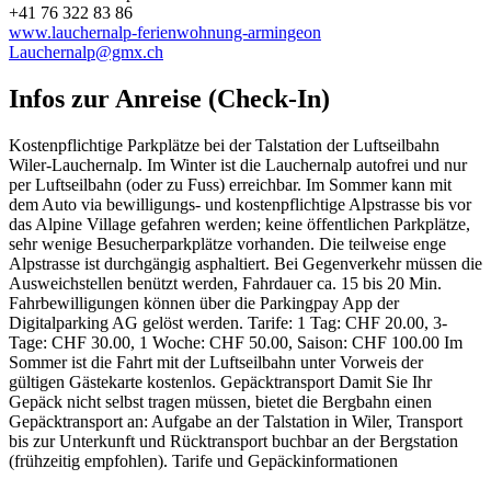
+41 76 322 83 86
www.lauchernalp-ferienwohnung-armingeon
Lauchernalp@gmx.ch
Infos zur Anreise (Check-In)
Kostenpflichtige Parkplätze bei der Talstation der Luftseilbahn
Wiler-Lauchernalp. Im Winter ist die Lauchernalp autofrei und nur
per Luftseilbahn (oder zu Fuss) erreichbar. Im Sommer kann mit
dem Auto via bewilligungs- und kostenpflichtige Alpstrasse bis vor
das Alpine Village gefahren werden; keine öffentlichen Parkplätze,
sehr wenige Besucherparkplätze vorhanden. Die teilweise enge
Alpstrasse ist durchgängig asphaltiert. Bei Gegenverkehr müssen die
Ausweichstellen benützt werden, Fahrdauer ca. 15 bis 20 Min.
Fahrbewilligungen können über die Parkingpay App der
Digitalparking AG gelöst werden. Tarife: 1 Tag: CHF 20.00, 3-
Tage: CHF 30.00, 1 Woche: CHF 50.00, Saison: CHF 100.00 Im
Sommer ist die Fahrt mit der Luftseilbahn unter Vorweis der
gültigen Gästekarte kostenlos. Gepäcktransport Damit Sie Ihr
Gepäck nicht selbst tragen müssen, bietet die Bergbahn einen
Gepäcktransport an: Aufgabe an der Talstation in Wiler, Transport
bis zur Unterkunft und Rücktransport buchbar an der Bergstation
(frühzeitig empfohlen). Tarife und Gepäckinformationen