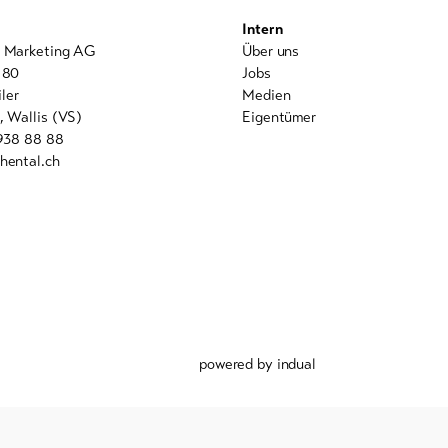
Intern
l Marketing AG
Über uns
 80
Jobs
ler
Medien
, Wallis (VS)
Eigentümer
 938 88 88
hental.ch
powered by indual