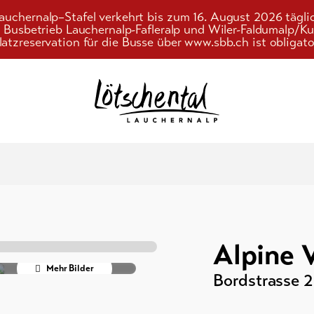
auchernalp–Stafel verkehrt bis zum 16. August 2026 tägli
r Busbetrieb Lauchernalp-Fafleralp und Wiler-Faldumalp/
latzreservation für die Busse über www.sbb.ch ist obligato
Suchwort
nungen /
Alpine V
terkünfte
Mehr Bilder
Bordstrasse 2
/