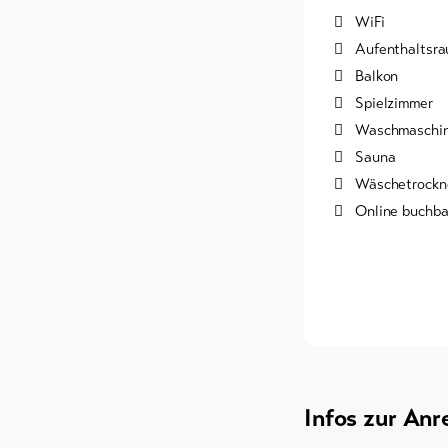
WiFi
Aufenthaltsr
Balkon
Spielzimmer
Waschmaschin
Sauna
Wäschetrockn
Online buchba
Infos zur Anr