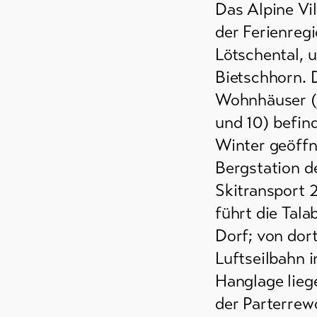
Das Alpine Vil
 /
der Ferienreg
r
Lötschental,
Bietschhorn. 
e
Wohnhäuser (j
und 10) befin
Winter geöffne
Bergstation d
Skitransport 2
führt die Tala
Dorf; von dort
Luftseilbahn 
Hanglage lieg
der Parterrew