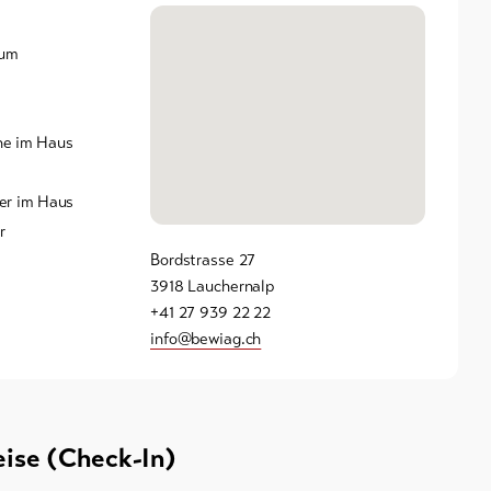
aum
e im Haus
er im Haus
r
Bordstrasse 27
3918 Lauchernalp
+41 27 939 22 22
info@bewiag.ch
eise (Check-In)