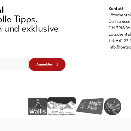
l
Kontakt
Lötschenta
lle Tipps,
Dorfstrasse
 und exklusive
CH-3918 Wi
Lötschental
Tel. +41 27
info@loetsc
Anmelden