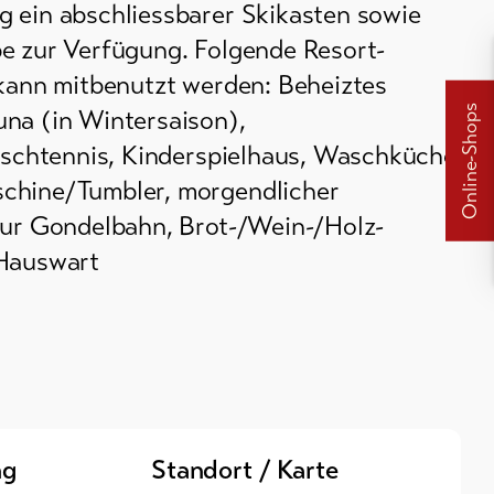
 ein abschliessbarer Skikasten sowie
e zur Verfügung. Folgende Resort-
 kann mitbenutzt werden: Beheiztes
Online-Shops
na (in Wintersaison),
Tischtennis, Kinderspielhaus, Waschküche
chine/Tumbler, morgendlicher
zur Gondelbahn, Brot-/Wein-/Holz-
 Hauswart
ng
Standort / Karte