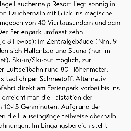
lage Lauchernalp Resort liegt sonnig in
ion Lauchernalp mit Blick ins magische
 umgeben von 40 Viertausendern und dem
Der Ferienpark umfasst zehn
e 8 Fewos); im Zentralgebäude (Nrn. 9
den sich Hallenbad und Sauna (nur im
t). Ski-in/Ski-out möglich, zur
er Luftseilbahn rund 80 Höhenmeter,
x täglich per Schneetöff. Alternativ
bfahrt direkt am Ferienpark vorbei bis ins
 erreicht man die Talstation der
in 10-15 Gehminuten. Aufgrund der
en die Hauseingänge teilweise oberhalb
ohnungen. Im Eingangsbereich steht