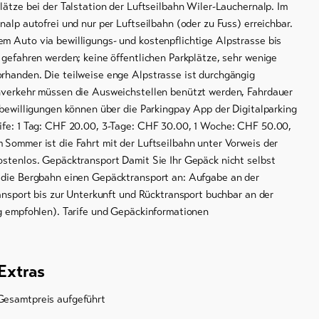
lätze bei der Talstation der Luftseilbahn Wiler-Lauchernalp. Im
nalp autofrei und nur per Luftseilbahn (oder zu Fuss) erreichbar.
m Auto via bewilligungs- und kostenpflichtige Alpstrasse bis
 gefahren werden; keine öffentlichen Parkplätze, sehr wenige
rhanden. Die teilweise enge Alpstrasse ist durchgängig
nverkehr müssen die Ausweichstellen benützt werden, Fahrdauer
rbewilligungen können über die Parkingpay App der Digitalparking
ife: 1 Tag: CHF 20.00, 3-Tage: CHF 30.00, 1 Woche: CHF 50.00,
 Sommer ist die Fahrt mit der Luftseilbahn unter Vorweis der
ostenlos. Gepäcktransport Damit Sie Ihr Gepäck nicht selbst
 die Bergbahn einen Gepäcktransport an: Aufgabe an der
ransport bis zur Unterkunft und Rücktransport buchbar an der
ig empfohlen). Tarife und Gepäckinformationen
Extras
Gesamtpreis aufgeführt