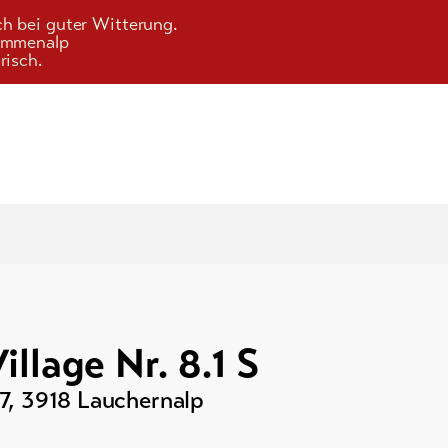
ch bei guter Witterung.
Kummenalp
risch.
illage Nr. 8.1 S
7
,
3918
Lauchernalp