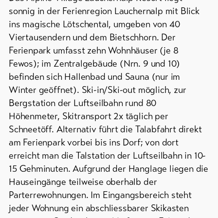
Campings
&
/
sonnig in der Ferienregion Lauchernalp mit Blick
Service
Zeltplätze
ins magische Lötschental, umgeben von 40
Viertausendern und dem Bietschhorn. Der
Berghütten
Ferienpark umfasst zehn Wohnhäuser (je 8
/
Aktuelles
Gasthäuser
Fewos); im Zentralgebäude (Nrn. 9 und 10)
Webcams
befinden sich Hallenbad und Sauna (nur im
Weitere
Wetter
Winter geöffnet). Ski-in/Ski-out möglich, zur
Unterkünfte
Bergstation der Luftseilbahn rund 80
Höhenmeter, Skitransport 2x täglich per
DE
EN
FR
Schneetöff. Alternativ führt die Talabfahrt direkt
am Ferienpark vorbei bis ins Dorf; von dort
line-Shops
erreicht man die Talstation der Luftseilbahn in 10-
15 Gehminuten. Aufgrund der Hanglage liegen die
Zur
Übersicht
Hauseingänge teilweise oberhalb der
Parterrewohnungen. Im Eingangsbereich steht
jeder Wohnung ein abschliessbarer Skikasten
Skipässe