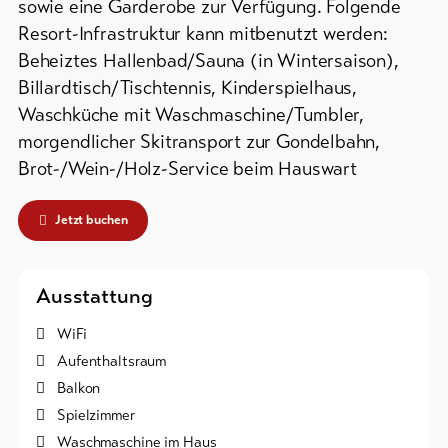
sowie eine Garderobe zur Verfügung. Folgende
Resort-Infrastruktur kann mitbenutzt werden:
Bike-
Tickets
Beheiztes Hallenbad/Sauna (in Wintersaison),
Billardtisch/Tischtennis, Kinderspielhaus,
Gutscheine
Waschküche mit Waschmaschine/Tumbler,
morgendlicher Skitransport zur Gondelbahn,
Souvenirs
Brot-/Wein-/Holz-Service beim Hauswart
Jetzt buchen
Ausstattung
WiFi
Aufenthaltsraum
Balkon
Spielzimmer
Waschmaschine im Haus