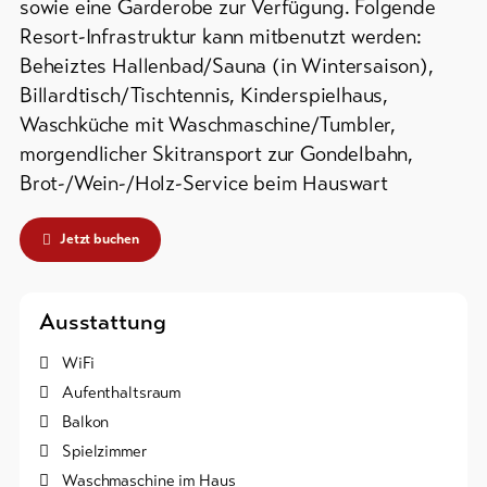
sowie eine Garderobe zur Verfügung. Folgende
Resort-Infrastruktur kann mitbenutzt werden:
Bike-
Tickets
Beheiztes Hallenbad/Sauna (in Wintersaison),
Billardtisch/Tischtennis, Kinderspielhaus,
Gutscheine
Waschküche mit Waschmaschine/Tumbler,
morgendlicher Skitransport zur Gondelbahn,
Souvenirs
Brot-/Wein-/Holz-Service beim Hauswart
Jetzt buchen
Ausstattung
WiFi
Aufenthaltsraum
Balkon
Spielzimmer
Waschmaschine im Haus