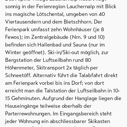
Campings
&
/
sonnig in der Ferienregion Lauchernalp mit Blick
Service
Zeltplätze
ins magische Lötschental, umgeben von 40
Viertausendern und dem Bietschhorn. Der
Berghütten
Ferienpark umfasst zehn Wohnhäuser (je 8
/
Aktuelles
Gasthäuser
Fewos); im Zentralgebäude (Nrn. 9 und 10)
Webcams
befinden sich Hallenbad und Sauna (nur im
Weitere
Wetter
Winter geöffnet). Ski-in/Ski-out möglich, zur
Unterkünfte
Bergstation der Luftseilbahn rund 80
Höhenmeter, Skitransport 2x täglich per
DE
EN
FR
Schneetöff. Alternativ führt die Talabfahrt direkt
am Ferienpark vorbei bis ins Dorf; von dort
line-Shops
erreicht man die Talstation der Luftseilbahn in 10-
15 Gehminuten. Aufgrund der Hanglage liegen die
Zur
Übersicht
Hauseingänge teilweise oberhalb der
Parterrewohnungen. Im Eingangsbereich steht
jeder Wohnung ein abschliessbarer Skikasten
Skipässe