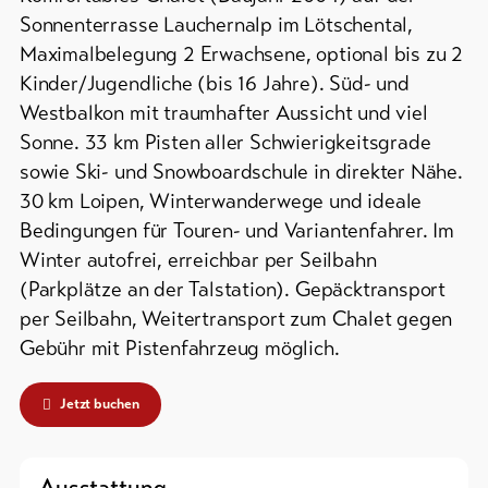
Campings
&
/
Sonnenterrasse Lauchernalp im Lötschental,
Service
Zeltplätze
Maximalbelegung 2 Erwachsene, optional bis zu 2
Kinder/Jugendliche (bis 16 Jahre). Süd- und
Berghütten
Westbalkon mit traumhafter Aussicht und viel
/
Aktuelles
Gasthäuser
Sonne. 33 km Pisten aller Schwierigkeitsgrade
Webcams
sowie Ski- und Snowboardschule in direkter Nähe.
Weitere
Wetter
30 km Loipen, Winterwanderwege und ideale
Unterkünfte
Bedingungen für Touren- und Variantenfahrer. Im
Winter autofrei, erreichbar per Seilbahn
DE
EN
FR
(Parkplätze an der Talstation). Gepäcktransport
per Seilbahn, Weitertransport zum Chalet gegen
line-Shops
Gebühr mit Pistenfahrzeug möglich.
Zur
Übersicht
Jetzt buchen
Skipässe
Ausstattung