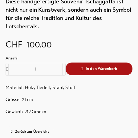
Prospekte
Diese handgefertigte Souvenir Tschäggätta ist
&
nicht nur ein Kunstwerk, sondern auch ein Symbol
Service
Events
für die reiche Tradition und Kultur des
Kurtaxe
Lötschentals.
&
Aktuelles
Gästekarte
CHF
100.00
Webcams
Regionaler
Wetter
Sicherheitsdienst
In den Warenkorb
Wichtige
Kontakte
Material: Holz, Tierfell, Stahl, Stoff
Tourist
Information
Grösse: 21 cm
Lötschental
Gewicht: 212 Gramm
Feedback
DE
EN
FR
Gewerbe
Zurück zur Übersicht