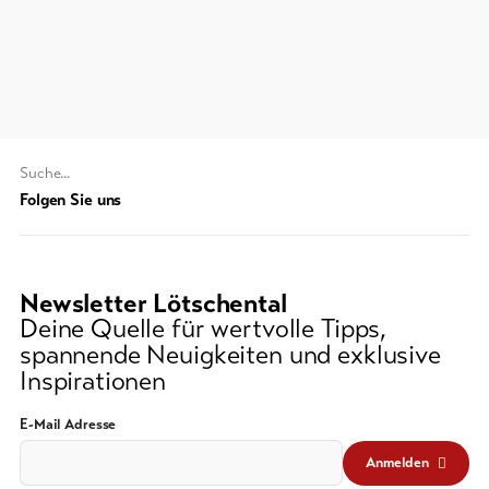
line-Shops
Zur
Übersicht
Suchwort
Skipässe
Folgen Sie uns
Bike-
Tickets
Newsletter Lötschental
Gutscheine
Deine Quelle für wertvolle Tipps,
spannende Neuigkeiten und exklusive
Souvenirs
Inspirationen
E-Mail Adresse
Anmelden