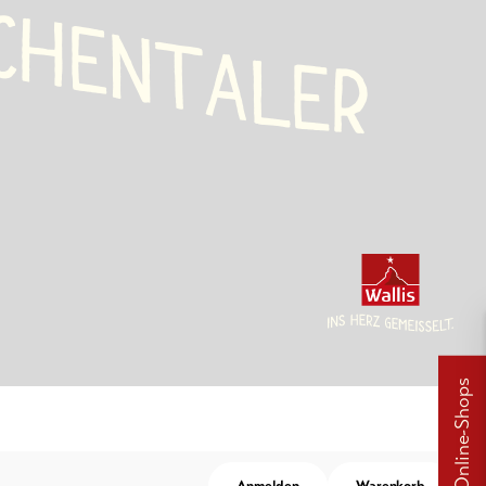
C
H
E
N
T
A
L
E
R
Online-Shops