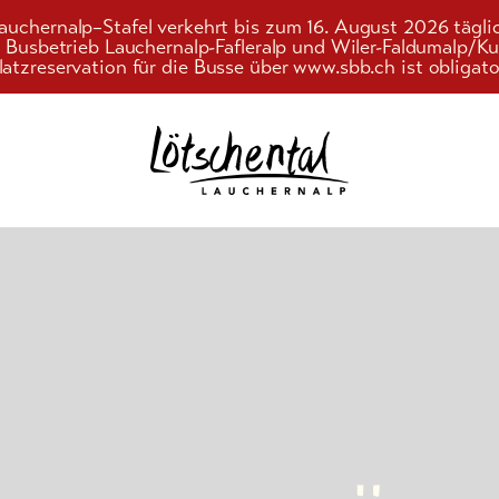
auchernalp–Stafel verkehrt bis zum 16. August 2026 tägli
r Busbetrieb Lauchernalp-Fafleralp und Wiler-Faldumalp/
latzreservation für die Busse über www.sbb.ch ist obligato
Suchwort
d
n