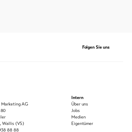
Folgen Sie uns
Intern
l Marketing AG
Über uns
 80
Jobs
ler
Medien
, Wallis (VS)
Eigentümer
 938 88 88