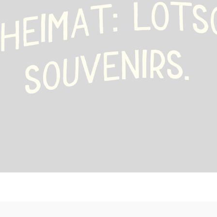
Ö
L
T
:
S
T
A
M
I
E
H
R
I
S
N
.
E
V
U
O
S
dienst
n
l