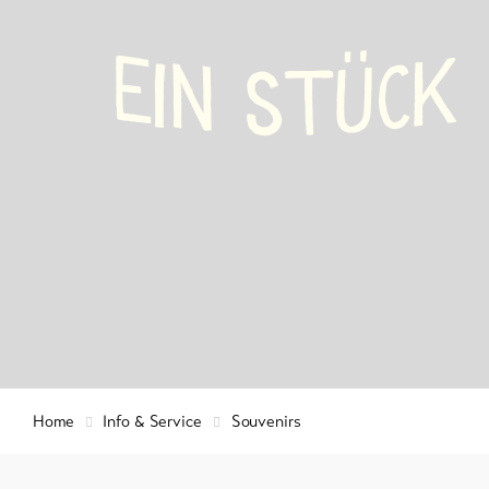
Events
Info &
E
K
I
N
C
Ü
Service
S
T
Kurtaxe &
Gästekarte
Regionaler
Sicherheits
Wichtige
Kontakte
Aktuelles
Tourist
Webcams
Informatio
Lötschenta
Wetter
Feedback
Home
Info & Service
Souvenirs
Gewerbe
DE
EN
FR