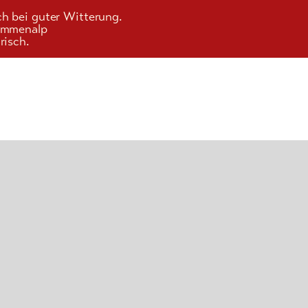
ch bei guter Witterung.
Kummenalp
risch.