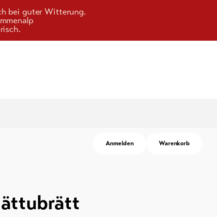
ch bei guter Witterung.
Kummenalp
risch.
Anmelden
Warenkorb
ättubrätt