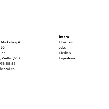
Intern
l Marketing AG
Über uns
 80
Jobs
ler
Medien
, Wallis (VS)
Eigentümer
 938 88 88
hental.ch