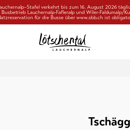
auchernalp–Stafel verkehrt bis zum 16. August 2026 tägli
r Busbetrieb Lauchernalp-Fafleralp und Wiler-Faldumalp/
latzreservation für die Busse über www.sbb.ch ist obligato
Suchwort
d
n
Tschägg