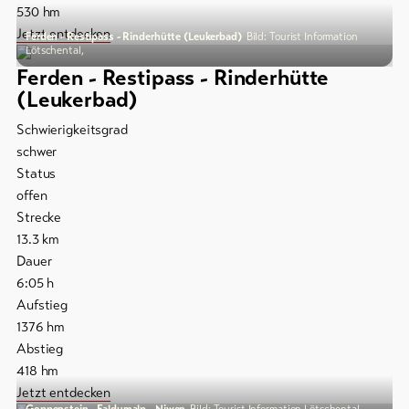
530
hm
Jetzt entdecken
Ferden - Restipass - Rinderhütte (Leukerbad)
Bild: Tourist Information
Lötschental,
Ferden - Restipass - Rinderhütte
(Leukerbad)
Schwierigkeitsgrad
schwer
Status
offen
Strecke
13.3
km
Dauer
6:05
h
Aufstieg
1376
hm
Abstieg
418
hm
Jetzt entdecken