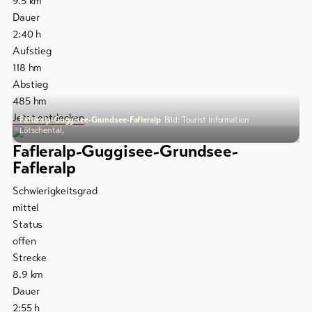
9.5
km
Dauer
2:40
h
Aufstieg
118
hm
Abstieg
485
hm
Jetzt entdecken
Fafleralp-Guggisee-Grundsee-Fafleralp
Bild: Tourist Information
Lötschental,
Fafleralp-Guggisee-Grundsee-
Fafleralp
Schwierigkeitsgrad
mittel
Status
offen
Strecke
8.9
km
Dauer
2:55
h