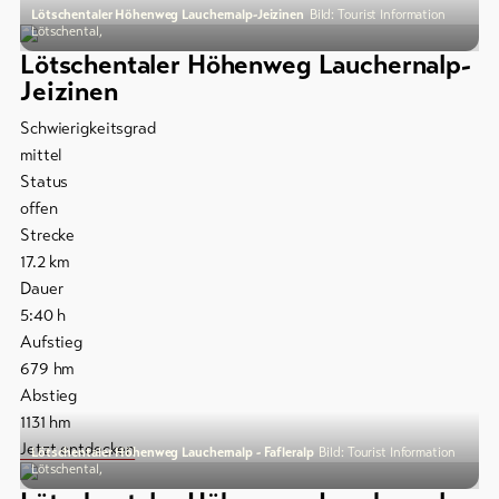
Lötschentaler Höhenweg Lauchernalp-Jeizinen
Bild: Tourist Information
Lötschental,
Lötschentaler Höhenweg Lauchernalp-
Jeizinen
Schwierigkeitsgrad
mittel
Status
offen
Strecke
17.2
km
Dauer
5:40
h
Aufstieg
679
hm
Abstieg
1131
hm
Jetzt entdecken
Lötschentaler Höhenweg Lauchernalp - Fafleralp
Bild: Tourist Information
Lötschental,