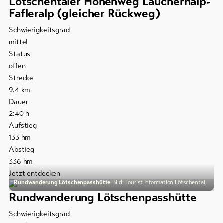
Lötschentaler Höhenweg Lauchernalp-
Fafleralp (gleicher Rückweg)
Schwierigkeitsgrad
mittel
Status
offen
Strecke
9.4
km
Dauer
2:40
h
Aufstieg
133
hm
Abstieg
336
hm
Jetzt entdecken
Rundwanderung Lötschenpasshütte
Bild: Tourist Information Lötschental,
Rundwanderung Lötschenpasshütte
Schwierigkeitsgrad