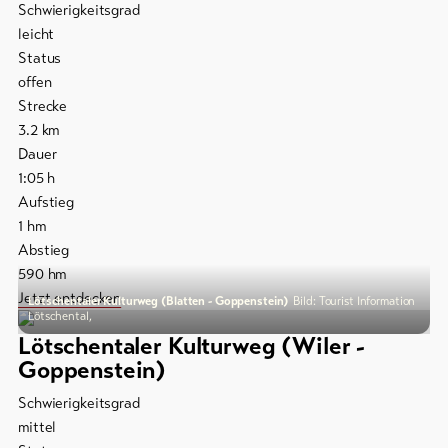
Schwierigkeitsgrad
leicht
Status
offen
Strecke
3.2
km
Dauer
1:05
h
Aufstieg
1
hm
Abstieg
590
hm
Jetzt entdecken
Lötschentaler Kulturweg (Blatten - Goppenstein)
Bild: Tourist Information
Lötschental,
Lötschentaler Kulturweg (Wiler -
Goppenstein)
Schwierigkeitsgrad
mittel