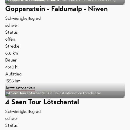
Goppenstein - Faldumalp - Niwen
Bild: Tourist Information Lötschental,
Goppenstein - Faldumalp - Niwen
Schwierigkeitsgrad
schwer
Status
offen
Strecke
6.8
km
Dauer
4:40
h
Aufstieg
1556
hm
Jetzt entdecken
4 Seen Tour Lötschental
Bild: Tourist Information Lötschental,
4 Seen Tour Lötschental
Schwierigkeitsgrad
schwer
Status