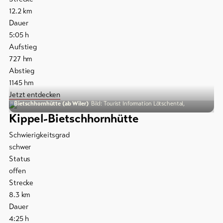
12.2
km
Dauer
5:05
h
Aufstieg
727
hm
Abstieg
1145
hm
Jetzt entdecken
Bietschhornhütte (ab Wiler)
Bild: Tourist Information Lötschental,
Kippel-Bietschhornhütte
Schwierigkeitsgrad
schwer
Status
offen
Strecke
8.3
km
Dauer
4:25
h