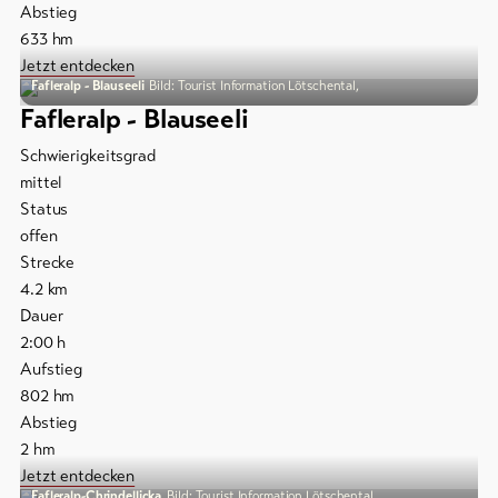
Abstieg
633
hm
Jetzt entdecken
Fafleralp - Blauseeli
Bild: Tourist Information Lötschental,
Fafleralp - Blauseeli
Schwierigkeitsgrad
mittel
Status
offen
Strecke
4.2
km
Dauer
2:00
h
Aufstieg
802
hm
Abstieg
2
hm
Jetzt entdecken
Fafleralp-Chrindellicka
Bild: Tourist Information Lötschental,