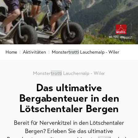
Gruppenangebote
&
Service
Winterwandern
/
Schneeschuhlaufen
Aktuelles
9+
Langlauf
Webcams
Ski
Home
Aktivitäten
Monster
trotti
Lauchernalp - Wiler
Wetter
und
Snowboard
Monster
trotti
Lauchernalp - Wiler
Schlitteln
Das ultimative
DE
EN
FR
Bergabenteuer in den
line-Shops
Lötschentaler Bergen
Zur
Bereit für Nervenkitzel in den Lötschentaler
Übersicht
Bergen? Erleben Sie das ultimative