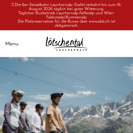
Die 6er-Sesselbahn Lauchernalp–Stafel verkehrt bis zum 16.
August 2026 täglich bei guter Witterung.
Täglicher Busbetrieb Lauchernalp-Fafleralp und Wiler-
Faldumalp/Kummenalp
Die Platzreservation für die Busse über www.sbb.ch ist
obligatorisch.
Schliessen
Menu
Zur
Aktivitäten
Übersicht
Genuss
Wandern
und
&
Alpinismus
Kultur
Biken
Unterkünfte
Familienerlebnis
Info