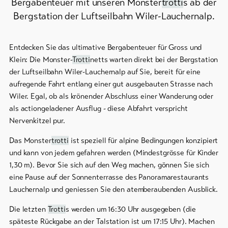
Bergabenteuer mit unseren Monster
trotti
s ab der
Skipässe
Bergstation der Luftseilbahn Wiler-Lauchernalp.
Bike-
Tickets
Entdecken Sie das ultimative Bergabenteuer für Gross und
Klein: Die Monster-
Trotti
netts warten direkt bei der Bergstation
Gutscheine
der Luftseilbahn Wiler-Lauchernalp auf Sie, bereit für eine
aufregende Fahrt entlang einer gut ausgebauten Strasse nach
Souvenirs
Wiler. Egal, ob als krönender Abschluss einer Wanderung oder
als actiongeladener Ausflug - diese Abfahrt verspricht
Nervenkitzel pur.
Das Monster
trotti
ist speziell für alpine Bedingungen konzipiert
und kann von jedem gefahren werden (Mindestgrösse für Kinder
1,30 m). Bevor Sie sich auf den Weg machen, gönnen Sie sich
eine Pause auf der Sonnenterrasse des Panoramarestaurants
Lauchernalp und geniessen Sie den atemberaubenden Ausblick.
Die letzten
Trotti
s werden um 16:30 Uhr ausgegeben (die
späteste Rückgabe an der Talstation ist um 17:15 Uhr). Machen