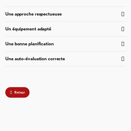
et
snowboard
Une approche respectueuse
Faire
de
Un équipement adapté
la
luge
Une bonne planification
DE
EN
FR
Une auto-évaluation correcte
line-Shops
Vers
l'aperçu
Retour
Forfaits
de ski
Forfaits
VTT