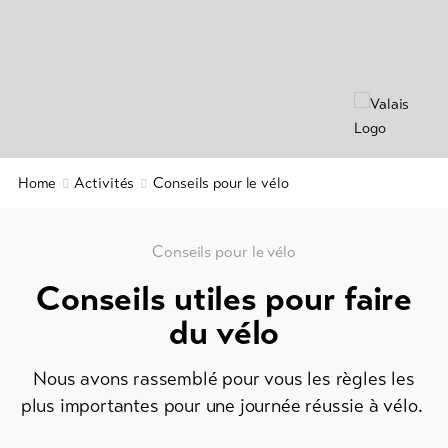
Info
Aventure
&
en
Service
famille
Offres
de
Actualités
groupe
Webcams
Home
Activités
Conseils pour le vélo
Randonnées
Météo
hivernales
/
raquettes
Conseils pour le vélo
à
Conseils utiles pour faire
neige
du vélo
Ski
de
Nous avons rassemblé pour vous les règles les
fond
plus importantes pour une journée réussie à vélo.
Ski