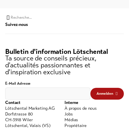
Bons
cadeau
Chaine
Suivez-nous
Souvenirs
de
recherche
(au
moins
Bulletin d'information Lötschental
3
Ta source de conseils précieux,
caractères)
d'actualités passionnantes et
d'inspiration exclusive
E-Mail Adresse
Anmelden
Contact
Interne
Lötschental Marketing AG
À propos de nous
Dorfstrasse 80
Jobs
CH-3918 Wiler
Médias
Lötschental, Valais (VS)
Propriétaire