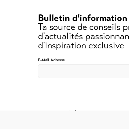
3
caractères)
Bulletin d'information
Ta source de conseils p
d'actualités passionnan
d'inspiration exclusive
E-Mail Adresse
CONDITIONS GÉNÉRALES DE VENTE
Mentions 