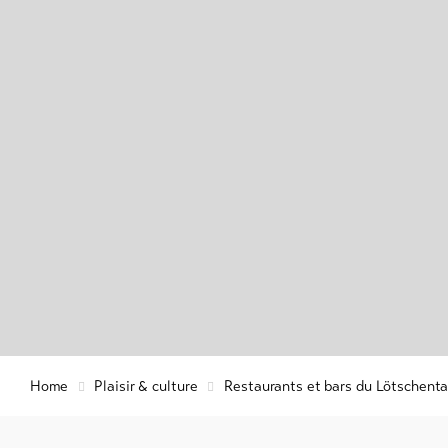
Région 
Info & Service
histoire
Bien-êtr
détente
Actualités
Webcams
Météo
DE
EN
FR
Home
Plaisir & culture
Restaurants et bars du Lötschenta