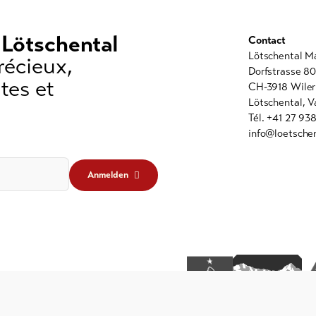
 Lötschental
Contact
Lötschental M
récieux,
Dorfstrasse 8
tes et
CH-3918 Wiler
Lötschental, V
Tél. +41 27 93
info@loetschen
Anmelden
légales
Protection des données