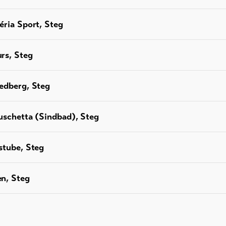
éria Sport, Steg
rs, Steg
edberg, Steg
uschetta (Sindbad), Steg
stube, Steg
n, Steg