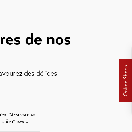
ires de nos
Online-Shops
savourez des délices
oûts. Découvrez les
s. « Än Guätä »