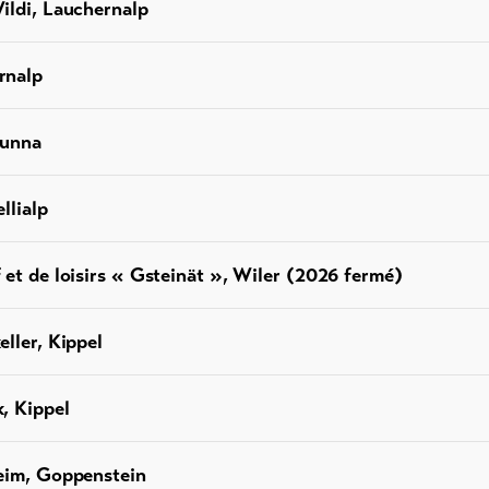
ildi, Lauchernalp
rnalp
sunna
llialp
 et de loisirs « Gsteinät », Wiler (2026 fermé)
ller, Kippel
, Kippel
eim, Goppenstein