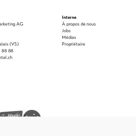
Interne
arketing AG
À propos de nous
0
Jobs
Médias
alais (VS)
Propriétaire
8 88 88
tal.ch
powered by indual